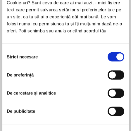
Cookie-uri? Sunt ceva de care ai mai auzit - mici fișiere
text care permit salvarea setărilor și preferințelor tale pe
un site, ca tu să ai o experiență cât mai bună. Le vom
folosi numai cu permisiunea ta și îți mulțumim dacă ne-o
Despre
carte
oferi. Poți schimba sau anula oricând acordul tău.
Arta Seducției de Robert Greene este o lucrare
despre influență, putere și manipulare. Greene
explorează strategii istorice și psihologice,
Selecția
oferind un ghid pentru înțelegerea
Strict necesare
consimțământului
comportamentului uman în contextul seducției.
MAI MULT
Cartea este structurată în jurul ideii că seducția
De preferință
În acest moment nu există recenzii
nu este doar despre atracție fizică, ci și despre
pentru această carte
a învăța să manipulezi percepțiile, să creezi
dorință și să influențezi deciziile celor din jur.
De cercetare și analitice
Greene analizează povestiri din mitologie,
literatură și politică, arătând cum oamenii de-a
Robert Greene
De publicitate
lungul timpului au folosit tehnici subtile pentru a
obține ceea ce și-au dorit. Unul dintre principiile
fundamentale pe care le discută Greene este