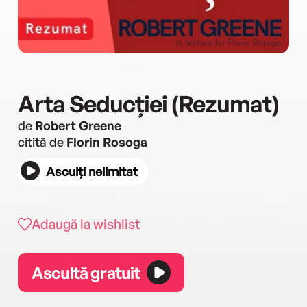
Arta Seducției (Rezumat)
de
Robert Greene
citită de
Florin Rosoga
Asculți nelimitat
Adaugă la wishlist
Ascultă gratuit