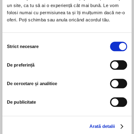
un site, ca tu să ai o experiență cât mai bună. Le vom
folosi numai cu permisiunea ta și îți mulțumim dacă ne-o
oferi. Poți schimba sau anula oricând acordul tău.
Despre
carte
Violet's camping out too, but her friends don't
Selecția
want Arthur around. So Arthur decidesto
Strict necesare
consimțământului
collect slimy things he knows Violet wouldn't
like. But he doesn't count on slippery rocks and
swooping bats, or hunger pangs. Then he smells
De preferință
MAI MULT
hot dogs roasting over a warm fire...
În acest moment nu există recenzii
De cercetare și analitice
pentru această carte
Lillian Hoban
De publicitate
Lillian Hoban was the author and illustrator of
many favorite I Can Read books, including Joe
and Betsy the Dinosaur, Silly Tilly's Thanksgiving,
Arată detalii