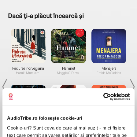
Dacă ți-a plăcut încearcă și
a...
Pădurea norvegiană
Hamnet
Menajera
I
Haruki Murakami
Maggie O'Farrell
Freida McFadden
AudioTribe.ro folosește cookie-uri
Elita de Argint (Elita
Diavolul se îmbracă de
Migdală
Cookie-uri? Sunt ceva de care ai mai auzit - mici fișiere
de...
la...
Dani Francis
Lauren Weisberger
Sohn Won-pyung
text care permit salvarea setărilor și preferințelor tale pe