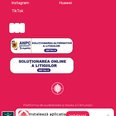
Instagram
Huawei
TikTok
Platforma de audiobooks și books a Cărturești.
Instalează aplicația
✕
Instalează