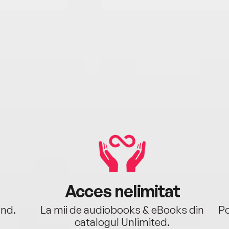
Acces nelimitat
ând.
La mii de audiobooks & eBooks din
Po
catalogul Unlimited.