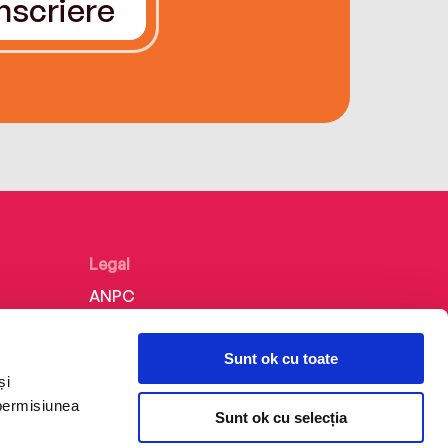
Înscriere
Legal
ANPC
Politica de confidențialitate
Sunt ok cu toate
Politica de cookie
și
Termeni și condiții
 permisiunea
Sunt ok cu selecția
Regulamente