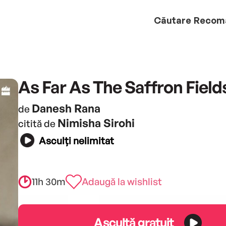
Căutare
Recom
As Far As The Saffron Field
Danesh Rana
de
Nimisha Sirohi
citită de
Asculți nelimitat
11h 30m
Adaugă la wishlist
Ascultă gratuit