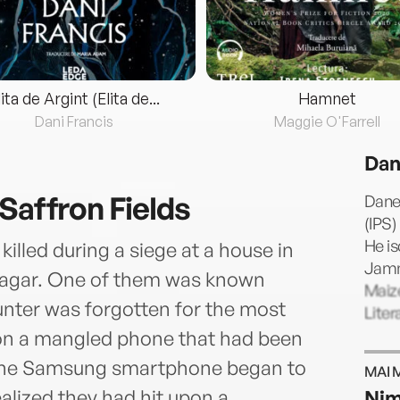
lita de Argint (Elita de...
Hamnet
Dani Francis
Maggie O'Farrell
Dan
Saffron Fields
Danes
(IPS)
He i
killed during a siege at a house in
Jamm
nagar. One of them was known
Maiz
unter was forgotten for the most
Liter
pon a mangled phone that had been
 the Samsung smartphone began to
MAI 
ealized they had hit upon a
Nim