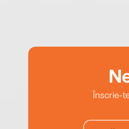
Ne
Înscrie-t