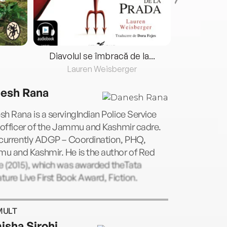
Diavolul se îmbracă de la...
Lauren Weisberger
Fre
esh Rana
h Rana is a servingIndian Police Service
 officer of the Jammu and Kashmir cadre.
scurrently ADGP – Coordination, PHQ,
u and Kashmir. He is the author of Red
e (2015), which was awarded theTata
ature Live First Book Award, Fiction.
MULT
isha Sirohi