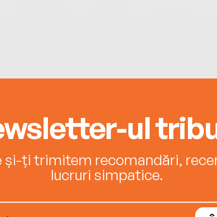
wsletter-ul tribu
e și-ți trimitem recomandări, recenz
lucruri simpatice.