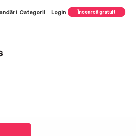
andări
Categorii
Login
Încearcă gratuit
s