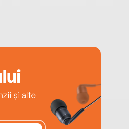
lui
ii și alte