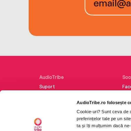
AudioTribe
Soc
Suport
Fac
Despre noi
Lin
AudioTribe.ro folosește c
Creează un cont
Ins
Cookie-uri? Sunt ceva de ca
Cum funcționează
Tik
preferințelor tale pe un si
Retragere din comandă
ta și îți mulțumim dacă ne-