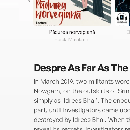
eria...
Pădurea norvegiană
E
ris
Haruki Murakami
Despre
As Far As The 
In March 2019, two militants were 
Nowgam, on the outskirts of Sri
simply as 'Idrees Bhai'. The enco
part, until investigators came u
destroyed by Idrees Bhai. When
reveal its secrets, investigators r