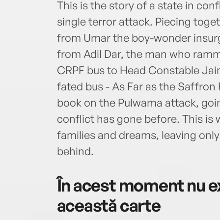
This is the story of a state in conf
single terror attack. Piecing toget
from Umar the boy-wonder insurgen
from Adil Dar, the man who rammed
CRPF bus to Head Constable Jaimal
fated bus - As Far as the Saffron F
book on the Pulwama attack, goi
conflict has gone before. This is w
families and dreams, leaving on
behind.
În acest moment nu ex
această carte