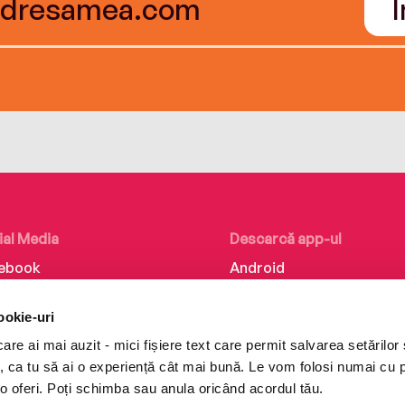
ial Media
Descarcă app-ul
ebook
Android
kedIn
iOS
ookie-uri
tagram
Huawei
re ai mai auzit - mici fișiere text care permit salvarea setărilor 
Tok
te, ca tu să ai o experiență cât mai bună. Le vom folosi numai cu
o oferi. Poți schimba sau anula oricând acordul tău.