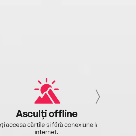
Asculți offline
Aj
ți accesa cărțile și fără conexiune la
Ascultă a
internet.