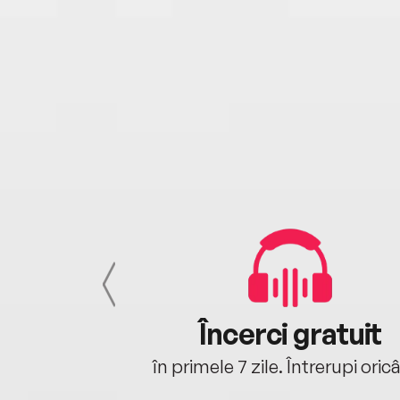
cu tine
Încerci gratuit
oriunde ești.
în primele 7 zile. Întrerupi oric