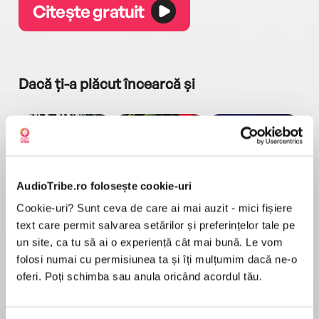
Citește gratuit
Dacă ți-a plăcut încearcă și
AudioTribe.ro folosește cookie-uri
a...
Pădurea norvegiană
Hamnet
Menajera
I
Cookie-uri? Sunt ceva de care ai mai auzit - mici fișiere
Haruki Murakami
Maggie O'Farrell
Freida McFadden
text care permit salvarea setărilor și preferințelor tale pe
un site, ca tu să ai o experiență cât mai bună. Le vom
folosi numai cu permisiunea ta și îți mulțumim dacă ne-o
oferi. Poți schimba sau anula oricând acordul tău.