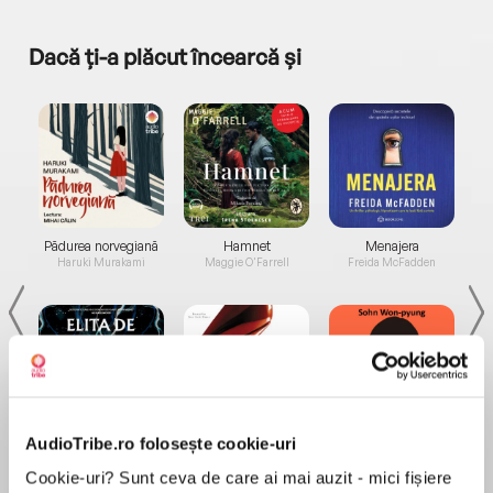
Dacă ți-a plăcut încearcă și
a...
Pădurea norvegiană
Hamnet
Menajera
I
Haruki Murakami
Maggie O'Farrell
Freida McFadden
AudioTribe.ro folosește cookie-uri
Elita de Argint (Elita
Diavolul se îmbracă de
Migdală
de...
la...
Dani Francis
Lauren Weisberger
Sohn Won-pyung
Cookie-uri? Sunt ceva de care ai mai auzit - mici fișiere