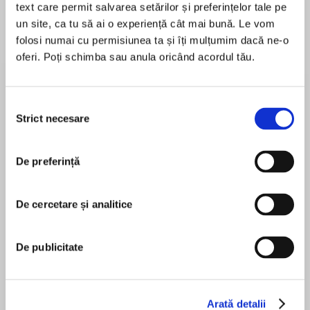
text care permit salvarea setărilor și preferințelor tale pe
un site, ca tu să ai o experiență cât mai bună. Le vom
folosi numai cu permisiunea ta și îți mulțumim dacă ne-o
oferi. Poți schimba sau anula oricând acordul tău.
Despre
carte
A mind-bending speculative thriller in which the
sudden appearance of a mountain in the middle
Selecția
of the Pacific Ocean leads a group of scientists
Strict necesare
consimțământului
to a series of jaw-dropping revelations that
challenge the notion of what it means to be
De preferință
MAI MULT
human.
În acest moment nu există recenzii
pentru această carte
De cercetare și analitice
IF YOU EVER READ THIS
De publicitate
TELL OTHERS
Nicholas Binge
DON’T COME HERE.
Arată detalii