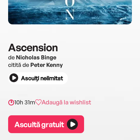
Ascension
de
Nicholas Binge
citită de
Peter Kenny
Asculți nelimitat
10h 31m
Adaugă la wishlist
Ascultă gratuit