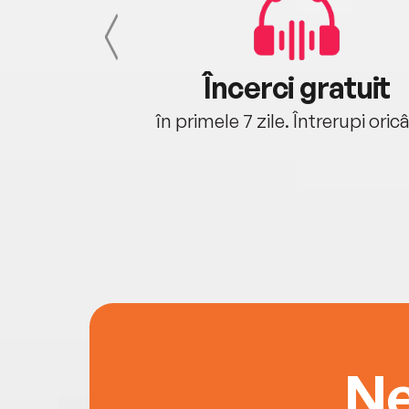
cu tine
Încerci gratuit
oriunde ești.
în primele 7 zile. Întrerupi oric
Ne