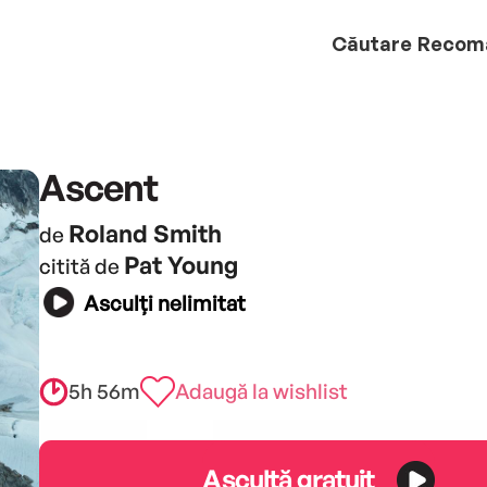
Căutare
Recom
Ascent
Roland Smith
de
Pat Young
citită de
Asculți nelimitat
5h 56m
Adaugă la wishlist
Ascultă gratuit