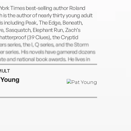
York Times best-selling author Roland
 is the author of nearly thirty young adult
s including Peak, The Edge, Beneath,
e, Sasquatch, Elephant Run, Zach’s
hatterproof (39 Clues), the Cryptid
rs series, the I, Q series, and the Storm
r series. His novels have garnered dozens
ate and national book awards. He lives in
land, Oregon. Website: rolandsmith.com
MULT
 Young