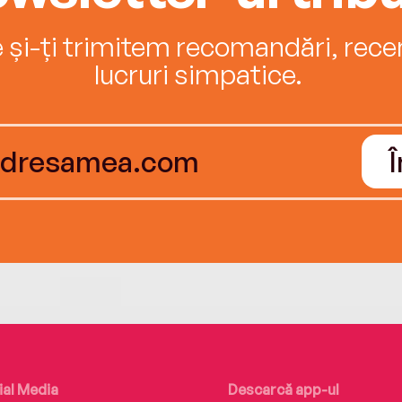
e și-ți trimitem recomandări, recenz
lucruri simpatice.
ial Media
Descarcă app-ul