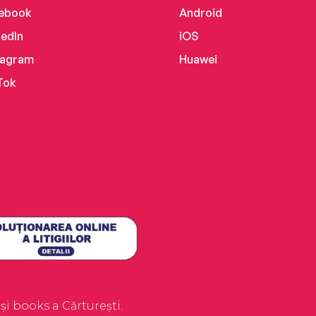
ebook
Android
kedIn
iOS
tagram
Huawei
Tok
i books a Cărturești.