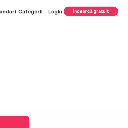
andări
Categorii
Login
Încearcă gratuit