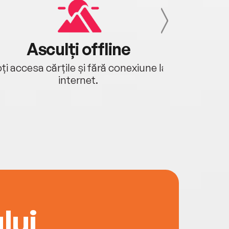
Asculți offline
Aj
ți accesa cărțile și fără conexiune la
Ascultă a
internet.
lui