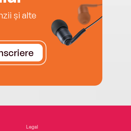
ii și alte
Înscriere
Legal