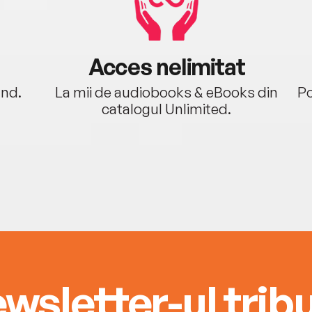
Acces nelimitat
ând.
La mii de audiobooks & eBooks din
Po
catalogul Unlimited.
wsletter-ul tribu