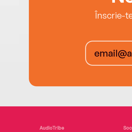
Înscrie-t
AudioTribe
Soc