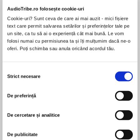
AudioTribe.ro folosește cookie-uri
Cookie-uri? Sunt ceva de care ai mai auzit - mici fișiere
Despre
carte
text care permit salvarea setărilor și preferințelor tale pe
un site, ca tu să ai o experiență cât mai bună. Le vom
The Sunday Times bestseller returns with his
folosi numai cu permisiunea ta și îți mulțumim dacă ne-o
next unforgettable crime thriller. Fans of MJ
oferi. Poți schimba sau anula oricând acordul tău.
Arlidge and Stuart MacBride won’t be able to
put this down.
Selecția
MAI MULT
John Sagan is a forgettable man. You could
Strict necesare
consimțământului
În acest moment nu există recenzii
pass him in the street and not realise he’s there.
pentru această carte
But then, that’s why he’s so dangerous.
De preferință
A torturer for hire, Sagan has terrorised – and
mutilated – countless victims. And now he’s on
De cercetare și analitice
Paul Finch
the move. DS Mark ‘Heck’ Heckenburg must
chase the trail, even when it leads him to his
Paul Finch is a former cop and journalist, now
De publicitate
hometown of Bradburn – a place he never
turned full-time writer. He cut his literary teeth