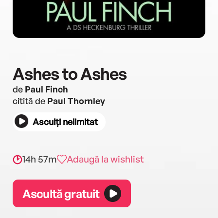
Ashes to Ashes
de
Paul Finch
citită de
Paul Thornley
Asculți nelimitat
14h 57m
Adaugă la wishlist
Ascultă gratuit