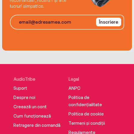
recomandări, recenzii și alte
lucruri simpatice.
Înscriere
AudioTribe
Legal
Suport
ANPC
Despre noi
Politica de
confidențialitate
Creează un cont
Politica de cookie
Cum funcționează
Termeni și condiții
Retragere din comandă
Regulamente