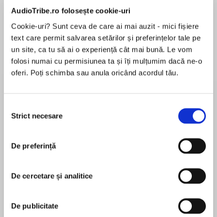
AudioTribe.ro folosește cookie-uri
Cookie-uri? Sunt ceva de care ai mai auzit - mici fișiere
text care permit salvarea setărilor și preferințelor tale pe
Elita de Argint (Elita
Diavolul se îmbracă de
Migdală
de...
la...
Dani Francis
Lauren Weisberger
Sohn Won-pyung
un site, ca tu să ai o experiență cât mai bună. Le vom
folosi numai cu permisiunea ta și îți mulțumim dacă ne-o
oferi. Poți schimba sau anula oricând acordul tău.
Despre
carte
Selecția
Strict necesare
La fel ca la finalul anilor 1960, când Adorno
consimțământului
susținea prelegerea despre renașterea
extremismului de dreapta, Europa se confruntă
De preferință
de aproape un deceniu cu un nou avânt al
aceluiași tip de discurs politic pe care Adorno îl
MAI MULT
considera un real pericol la adresa democrației.
De cercetare și analitice
În acest moment nu există recenzii
La fel ca atunci, renașterea mișcărilor
pentru această carte
extremiste și succesul de care s-au bucurat ori
De publicitate
se bucură în unele dintre statele occidentale se