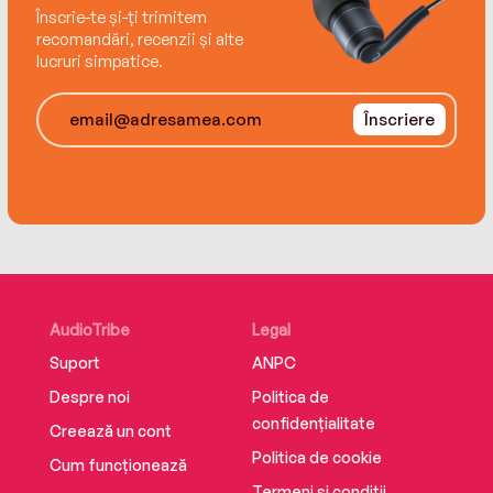
Înscrie-te și-ți trimitem
recomandări, recenzii și alte
lucruri simpatice.
Înscriere
AudioTribe
Legal
Suport
ANPC
Despre noi
Politica de
confidențialitate
Creează un cont
Politica de cookie
Cum funcționează
Termeni și condiții