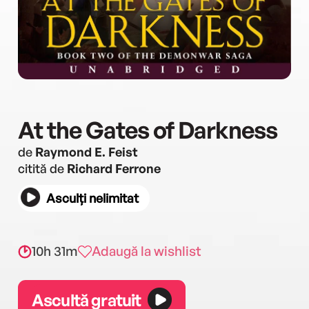
At the Gates of Darkness
de
Raymond E. Feist
citită de
Richard Ferrone
Asculți nelimitat
10h 31m
Adaugă la wishlist
Ascultă gratuit