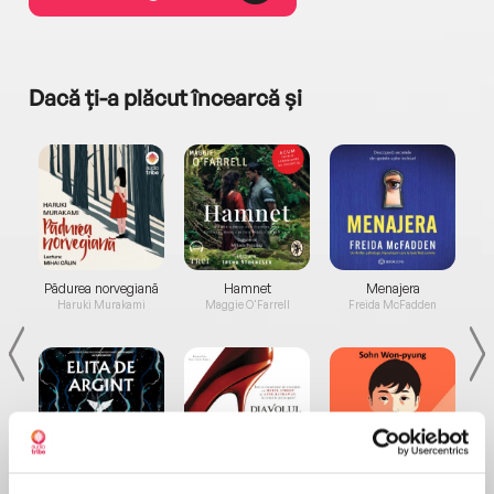
Dacă ți-a plăcut încearcă și
a...
Pădurea norvegiană
Hamnet
Menajera
I
Haruki Murakami
Maggie O'Farrell
Freida McFadden
Elita de Argint (Elita
Diavolul se îmbracă de
Migdală