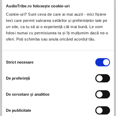
de...
la...
Dani Francis
Lauren Weisberger
Sohn Won-pyung
AudioTribe.ro folosește cookie-uri
Cookie-uri? Sunt ceva de care ai mai auzit - mici fișiere
text care permit salvarea setărilor și preferințelor tale pe
un site, ca tu să ai o experiență cât mai bună. Le vom
Despre
carte
folosi numai cu permisiunea ta și îți mulțumim dacă ne-o
oferi. Poți schimba sau anula oricând acordul tău.
“Feist has a natural talent for keeping the reader
turning pages.”
Chicago Sun-Times
Selecția
Strict necesare
consimțământului
New York Times bestselling master fantasist
MAI MULT
Raymond E. Feist returns to beleaguered
În acest moment nu există recenzii
De preferință
Midkemia and its capital, Krondor, in At the
pentru această carte
Gates of Darkness, the second volume in his
enthralling DemonWar Saga of magic, war, and
De cercetare și analitice
peril. An author the Science Fiction Chronicle
proclaims, “Without question one of the very
Raymond E. Feist
best writers of fantasy adventure practicing
De publicitate