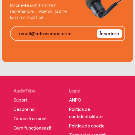
Înscrie-te și-ți trimitem
recomandări, recenzii și alte
lucruri simpatice.
Înscriere
AudioTribe
Legal
Suport
ANPC
Despre noi
Politica de
confidențialitate
Creează un cont
Politica de cookie
Cum funcționează