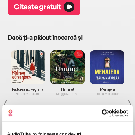
Citește gratuit
Dacă ți-a plăcut încearcă și
a...
Pădurea norvegiană
Hamnet
Menajera
I
Haruki Murakami
Maggie O'Farrell
Freida McFadden
AudioTribe.ro folosește cookie-uri