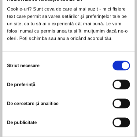
Cookie-uri? Sunt ceva de care ai mai auzit - mici fișiere
Elita de Argint (Elita
Diavolul se îmbracă de
Migdală
de...
la...
Dani Francis
Lauren Weisberger
Sohn Won-pyung
text care permit salvarea setărilor și preferințelor tale pe
un site, ca tu să ai o experiență cât mai bună. Le vom
folosi numai cu permisiunea ta și îți mulțumim dacă ne-o
oferi. Poți schimba sau anula oricând acordul tău.
Despre
carte
„Un minunat dialog între două generații, o
Selecția
Strict necesare
reflecție asupra sensului vieții și a căilor către
consimțământului
împlinirea de sine." – France Culture
De preferință
După o tentativă de sinucidere, Hugo, care are
MAI MULT
20 de ani, este reanimat și adus în același salon
În acest moment nu există recenzii
de spital cu Blanche, o doamnă în vârstă, aflată
De cercetare și analitice
pentru această carte
în amurgul vieții. Între tânărul care nu așteaptă
nimic de la viață și femeia care măsoară prețul
De publicitate
fiecărei clipe se naște un dialog pe marginea
marilor întrebări despre viață și moarte, despre