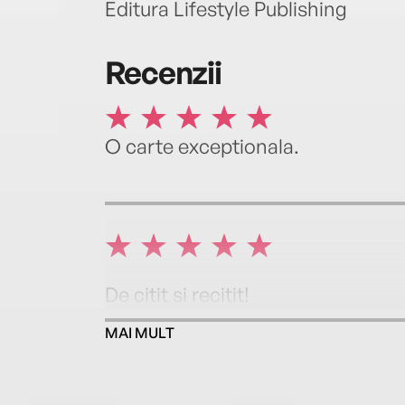
Editura Lifestyle Publishing
Recenzii
O carte exceptionala.
De citit si recitit!
MAI MULT