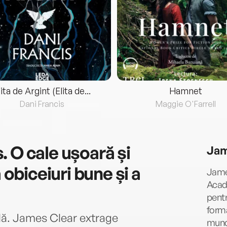
lita de Argint (Elita de...
Hamnet
Dani Francis
Maggie O'Farrell
 O cale ușoară și
Jam
 obiceiuri bune și a
Jame
Acade
e
pentr
forma
ilă. James Clear extrage
muncă