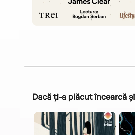
increase
or
decrease
volume.
Dacă ți-a plăcut încearcă și