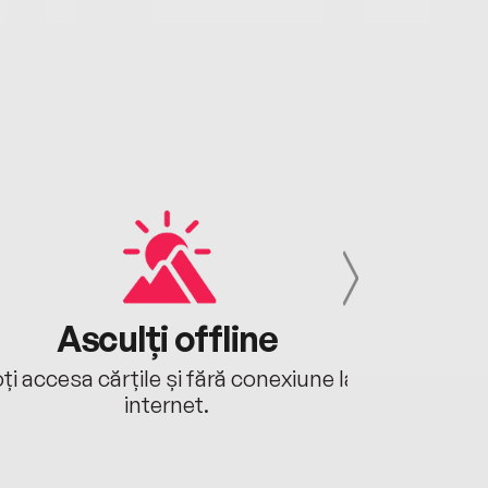
Asculți offline
Aj
ți accesa cărțile și fără conexiune la
Ascultă a
internet.