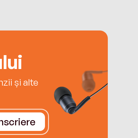
lui
ii și alte
Înscriere