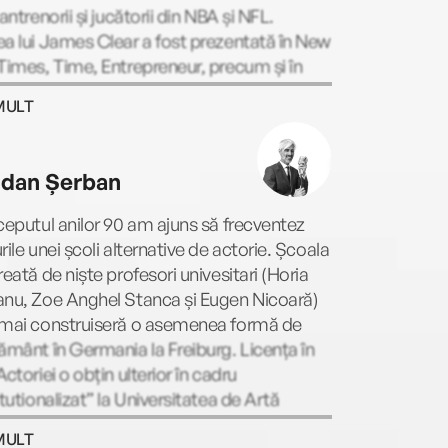
 antrenorii și jucătorii din NBA și NFL.
a lui James Clear a fost prezentată în New
Times, Time, Entrepreneur, precum și în
unea CBS This Morning și este predată în
MULT
rsitățile din toată lumea. Site-ul său,
clear.com, are milioane de vizualizări în
re lună și sute de mii de persoare se
dan Șerban
ază la newsletter.
ceputul anilor 90 am ajuns să frecventez
rile unei școli alternative de actorie. Școala
reată de niște profesori univesitari (Horia
anu, Zoe Anghel Stanca și Eugen Nicoară)
 mai construiseră o asemenea formă de
ământ în Germania la Freiburg. Licența în
Actoriei o obțin ulterior în cadru
itutionalizat” la Universitatea de Artă
ală din Târgu-Mureș. Din 1995, în ecuația
MULT