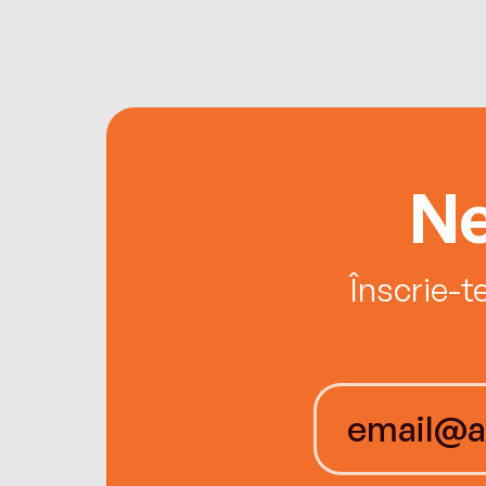
Ne
Înscrie-t