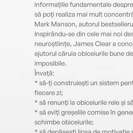
informațiile fundamentale despre 
să poți realiza mai mult concentrâ
Mark Manson, autorul bestsellerul
Inspirându-se din cele mai noi des
neuroștiințe, James Clear a conce
ajutorul căruia obiceiurile bune dev
imposibile.
Învață:
* să-ți construiești un sistem pen
fiecare zi;
* să renunți la obiceiurile rele și 
* să eviți greșelile comise în gene
schimbe obiceiurile;
* să depășești lipsa de motivație ș