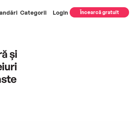
andări
Categorii
Login
Încearcă gratuit
ă și
iuri
aste