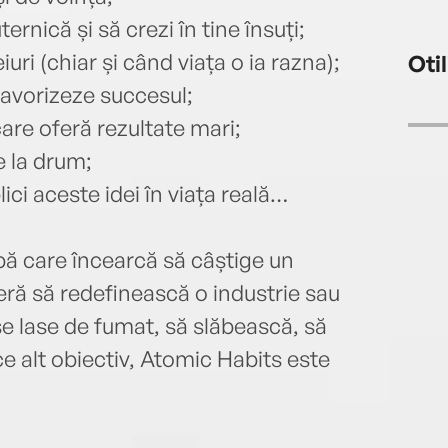
profe
Târgo
ernică și să crezi în tine însuți;
repet
iuri (chiar și când viața o ia razna);
Oti
cu in
favorizeze succesul;
înreg
care oferă rezultate mari;
împot
decen
e la drum;
ajuto
ici aceste idei în viața reală…
cultu
carte
LogOu
pă care încearcă să câștige un
Nesem
ră să redefinească o industrie sau
trupe
se lase de fumat, să slăbească, să
Bogd
ce alt obiectiv, Atomic Habits este