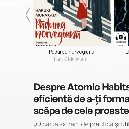
eria...
Pădurea norvegiană
E
ris
Haruki Murakami
Despre
Atomic Habits.
eficientă de a-ți forma
scăpa de cele proast
„O carte extrem de practică și ut