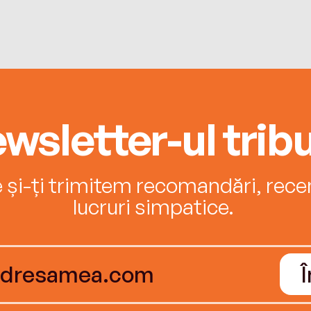
wsletter-ul tribu
e și-ți trimitem recomandări, recenz
lucruri simpatice.