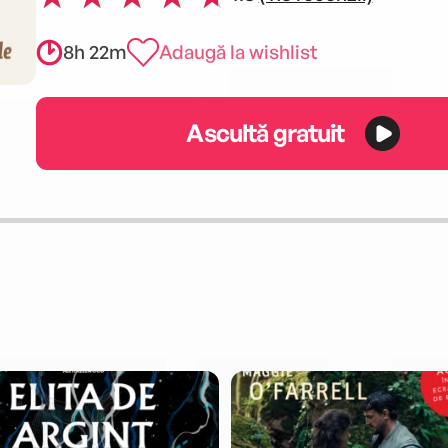
8h 22m
Adaugă la wishlist
Ascultă gratuit