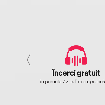
cu tine
Încerci gratuit
oriunde ești.
în primele 7 zile. Întrerupi oric