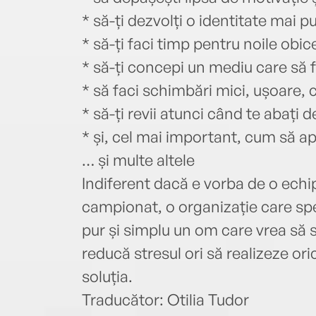
* să-ți dezvolți o identitate mai put
* să-ți faci timp pentru noile obice
* să-ți concepi un mediu care să 
* să faci schimbări mici, ușoare, 
* să-ți revii atunci când te abați d
* și, cel mai important, cum să apl
… și multe altele
Indiferent dacă e vorba de o echi
campionat, o organizație care spe
pur și simplu un om care vrea să 
reducă stresul ori să realizeze ori
soluția.
Traducător: Otilia Tudor