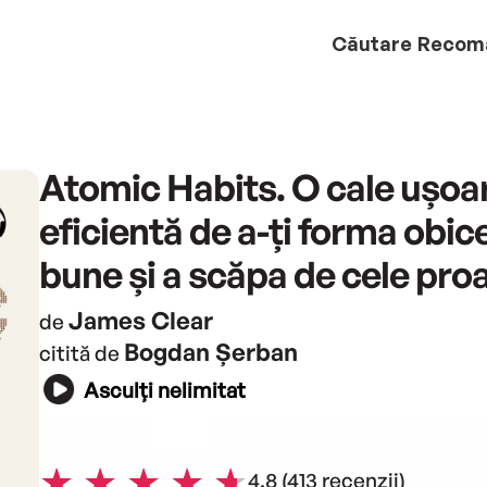
Căutare
Recom
Atomic Habits. O cale ușoar
eficientă de a-ți forma obice
bune și a scăpa de cele pro
James Clear
de
Bogdan Șerban
citită de
Asculți nelimitat
4.8
(413 recenzii)