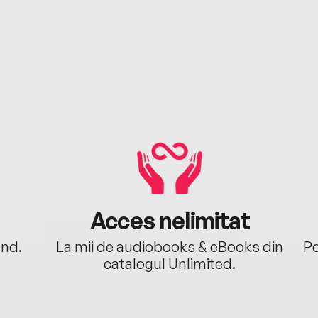
Acces nelimitat
ând.
La mii de audiobooks & eBooks din
Po
catalogul Unlimited.