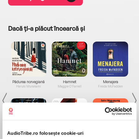
Dacă ți-a plăcut încearcă și
a...
Pădurea norvegiană
Hamnet
Menajera
I
Haruki Murakami
Maggie O'Farrell
Freida McFadden
AudioTribe.ro folosește cookie-uri
Elita de Argint (Elita
Diavolul se îmbracă de
Migdală