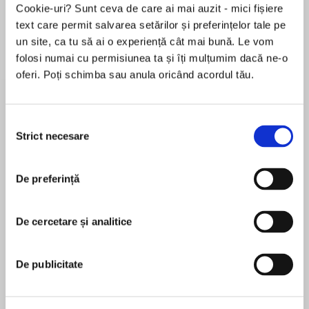
Cookie-uri? Sunt ceva de care ai mai auzit - mici fișiere
de...
la...
Dani Francis
Lauren Weisberger
Sohn Won-pyung
text care permit salvarea setărilor și preferințelor tale pe
un site, ca tu să ai o experiență cât mai bună. Le vom
folosi numai cu permisiunea ta și îți mulțumim dacă ne-o
oferi. Poți schimba sau anula oricând acordul tău.
Despre
carte
Partener media: Digi FM
Selecția
Strict necesare
consimțământului
„O dramă de familie tensionată, care se citește
ca un thriller psihologic.“ – NFR
De preferință
MAI MULT
Cel mai recent roman al lui Katie Kitamura este
În acest moment nu există recenzii
Audition. Finalist al Booker Prize, National Book
De cercetare și analitice
pentru această carte
Critics Circle Award for Fiction, Joyce Carol
Oates Prize și Gotham Book Prize, a fost una
dintre cărțile preferate ale lui Barack Obama în
De publicitate
2025. De asemenea, a fost nominalizat pentru
Katie Kitamura
Women’s Prize și Carol Shields Prize. Romanul