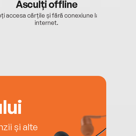
Asculți offline
Aj
ți accesa cărțile și fără conexiune la
Ascultă a
internet.
lui
ii și alte