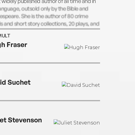
widely published author of all time and in
anguage, outsold only by the Bible and
speare. She is the author of 80 crime
s and short story collections, 20 plays, and
ovels written under the name of Mary
MULT
macott.
h Fraser
id Suchet
iet Stevenson