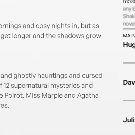
most 
any l
Shake
novel
rnings and cosy nights in, but as
six n
ts get longer and the shadows grow
MAI 
West
Hug
 and ghostly hauntings and cursed
Dav
f 12 supernatural mysteries and
e Poirot, Miss Marple and Agatha
ves.
Jul