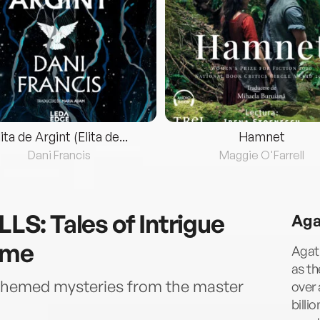
lita de Argint (Elita de...
Hamnet
Dani Francis
Maggie O'Farrell
: Tales of Intrigue
Aga
ime
Agath
as t
-themed mysteries from the master
over 
billi