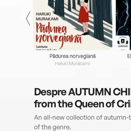
eria...
Pădurea norvegiană
E
ris
Haruki Murakami
Despre
AUTUMN CHILLS
from the Queen of Cr
An all-new collection of autumn
of the genre.