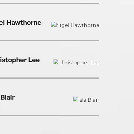
el Hawthorne
istopher Lee
 Blair