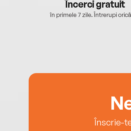
cu tine
Încerci gratuit
oriunde ești.
în primele 7 zile. Întrerupi oric
Ne
Înscrie-t