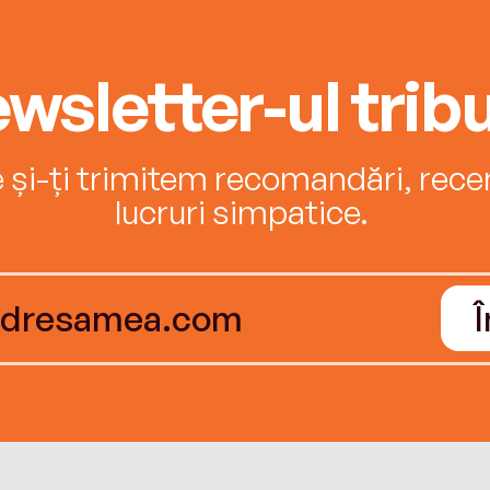
wsletter-ul tribu
e și-ți trimitem recomandări, recenz
lucruri simpatice.