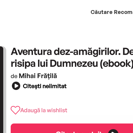
Căutare
Recom
Aventura dez-amăgirilor. D
risipa lui Dumnezeu (ebook
Mihai Frățilă
de
Citești nelimitat
Adaugă la wishlist