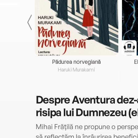
eria...
Pădurea norvegiană
E
ris
Haruki Murakami
Despre
Aventura dez-
risipa lui Dumnezeu (
Mihai Frățilă ne propune o perspe
să reflectăm la înrâurirea benefi