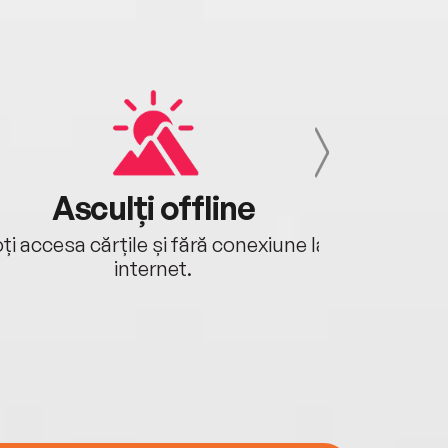
Asculți offline
Aj
ți accesa cărțile și fără conexiune la
Ascultă a
internet.