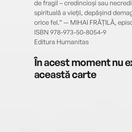
de fragil – credincioși sau necre
spirituală a vieții, depășind dem
orice fel.“ — MIHAI FRĂȚILĂ, epis
ISBN 978-973-50-8054-9
Editura Humanitas
În acest moment nu ex
această carte