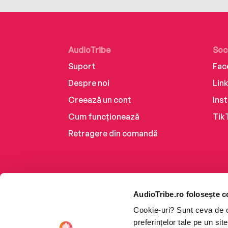
AudioTribe
Soc
Suport
Fac
Despre noi
Lin
Creează un cont
Ins
Cum funcționează
Tik
Retragere din comandă
AudioTribe.ro folosește c
Cookie-uri? Sunt ceva de ca
preferințelor tale pe un si