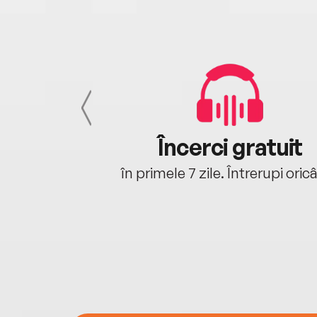
cu tine
Încerci gratuit
oriunde ești.
în primele 7 zile. Întrerupi oric