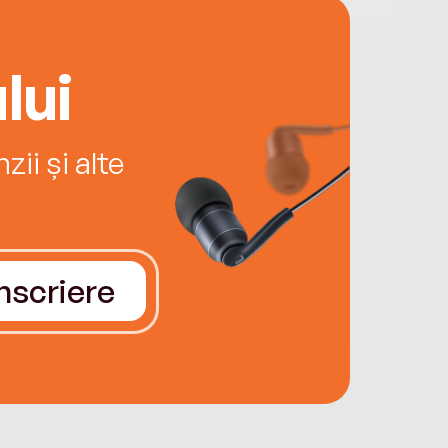
lui
ii și alte
Înscriere