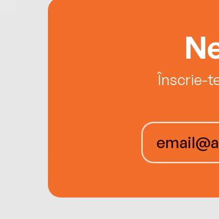
Ne
Înscrie-t