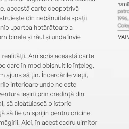
româ
le, această carte deopotrivă
patro
truiește din nebănuitele spații
1996,
Coleg
inic „partea hotărâtoare a
episc
n binele și răul și unde învie
MAI 
Greco
ales 
Greco
 realității. Am scris această carte
Bucur
pe care în mod obișnuit le înțeleg,
aprof
m ajuns să țin. Încercările vieții,
sfâși
Dumn
rile interioare unde ne este
întâl
ntura ieșirii prin credință din
Guten
al, să alcătuiască o istorie
Cerul
(Gala
ă să fie un sprijin pentru oricine
o sin
ăgirii. Aici, în acest cadru uimitor
Guten