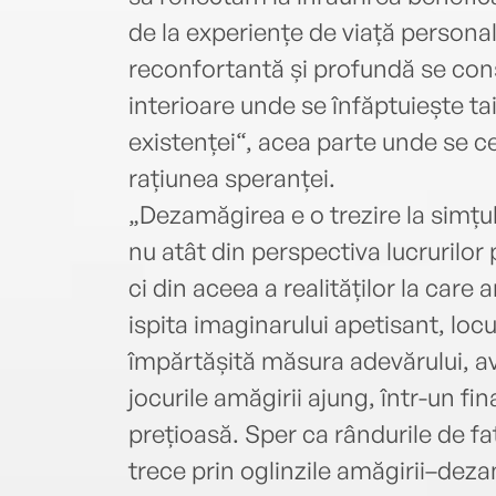
de la experiențe de viață persona
reconfortantă și profundă se cons
interioare unde se înfăptuiește ta
existenței“, acea parte unde se cer
rațiunea speranței.
„Dezamăgirea e o trezire la simțul
nu atât din perspectiva lucrurilor 
ci din aceea a realităților la care a
ispita imaginarului apetisant, locu
împărtășită măsura adevărului, ave
jocurile amăgirii ajung, într-un fin
prețioasă. Sper ca rândurile de faț
trece prin oglinzile amăgirii–dezam