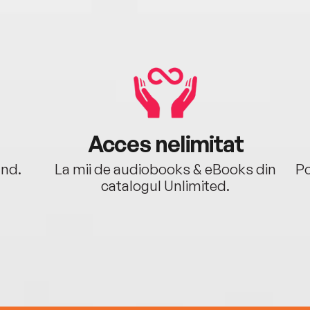
Acces nelimitat
ând.
La mii de audiobooks & eBooks din
Po
catalogul Unlimited.