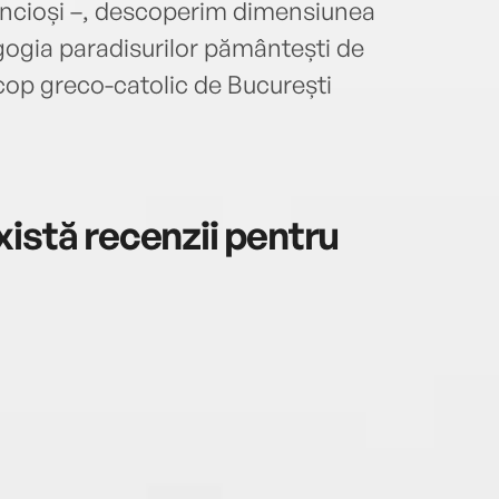
dincioși –, descoperim dimensiunea
Eseur
(Edit
agogia paradisurilor pământești de
spera
cop greco-catolic de București
Pașt
ferea
ARCB,
Poate
mântu
istă recenzii pentru
Despr
punct