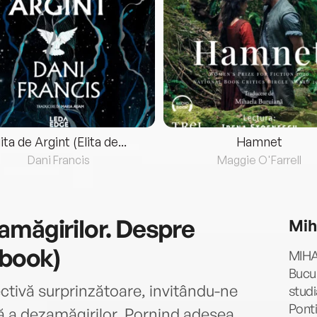
lita de Argint (Elita de...
Hamnet
Dani Francis
Maggie O'Farrell
amăgirilor. Despre
Miha
ebook)
MIHA
Bucur
ctivă surprinzătoare, invitându-ne
studi
Ponti
că a dezamăgirilor. Pornind adesea