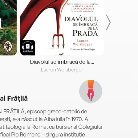
Diavolul se îmbracă de la...
Lauren Weisberger
Fre
i Frățilă
I FRĂȚILĂ, episcop greco-catolic de
ești, s-a născut la Alba Iulia în 1970. A
at teologia la Roma, ca bursier al Colegiului
fical Pio Romeno – singura instituție