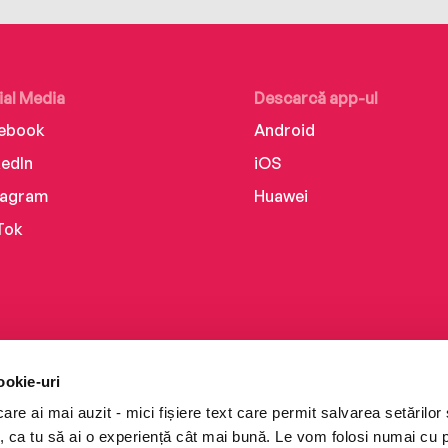
ial Media
Descarcă app-ul
ebook
Android
kedIn
iOS
tagram
Huawei
Tok
ookie-uri
re ai mai auzit - mici fișiere text care permit salvarea setărilor 
te, ca tu să ai o experiență cât mai bună. Le vom folosi numai cu