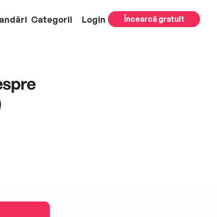
andări
Categorii
Login
Încearcă gratuit
espre
)