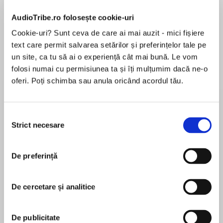
AudioTribe.ro folosește cookie-uri
Cookie-uri? Sunt ceva de care ai mai auzit - mici fișiere
Elita de Argint (Elita
Diavolul se îmbracă de
Migdală
de...
la...
text care permit salvarea setărilor și preferințelor tale pe
Dani Francis
Lauren Weisberger
Sohn Won-pyung
un site, ca tu să ai o experiență cât mai bună. Le vom
folosi numai cu permisiunea ta și îți mulțumim dacă ne-o
oferi. Poți schimba sau anula oricând acordul tău.
Despre
carte
Selecția
Dacă ești un copil între nouă și nouăzeci și nouă
Strict necesare
consimțământului
de ani,te invit la o călătorie imaginară unde
aventurile copilăriei mele cu siguranță te vor
captiva și binedispune.
De preferință
MAI MULT
Sunt întâmplări adevărate, unde acțiunea și
De cercetare și analitice
În acest moment nu există recenzii
umorul se împletesc în mod firesc.
pentru această carte
Lipsurile din perioada comunistă nu mi-au
îngreunat copilăria, ci au contribuit la a da viață
De publicitate