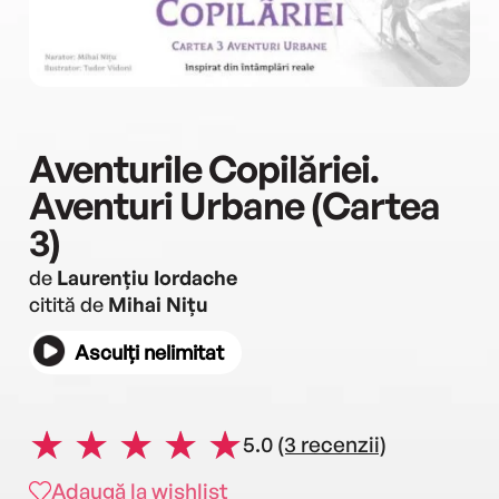
Aventurile Copilăriei.
Aventuri Urbane (Cartea
3)
de
Laurențiu Iordache
citită de
Mihai Nițu
Asculți nelimitat
5.0
(3 recenzii)
Adaugă la wishlist