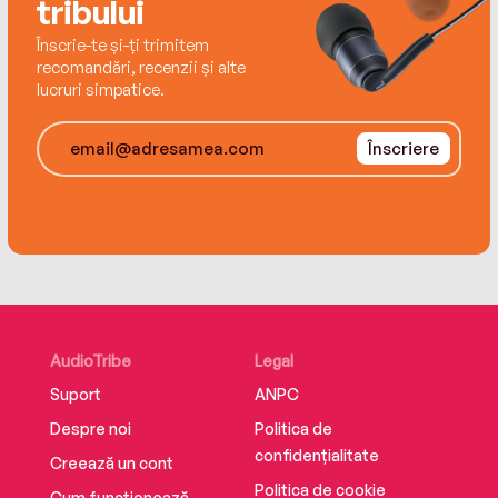
tribului
Înscrie-te și-ți trimitem
recomandări, recenzii și alte
lucruri simpatice.
Înscriere
AudioTribe
Legal
Suport
ANPC
Despre noi
Politica de
confidențialitate
Creează un cont
Politica de cookie
Cum funcționează