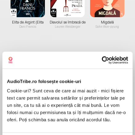
Elita de Argint (Elita
Diavolul se îmbracă de
Migdală
de...
la...
Dani Francis
Lauren Weisberger
Sohn Won-pyung
Despre
carte
Asculți și donezi ore de terapie pentru copiii cu
autism sprijiniți de asociația Autism Voice.
AudioTribe.ro folosește cookie-uri
Încasările din abonamente și credite
Cookie-uri? Sunt ceva de care ai mai auzit - mici fișiere
suplimentare pentru achiziția audiobook-ului
text care permit salvarea setărilor și preferințelor tale pe
„Aventurile lui Remy în lumea lui «Tot ceea ce
un site, ca tu să ai o experiență cât mai bună. Le vom
MAI MULT
există»” sunt donate către asociația Autism
folosi numai cu permisiunea ta și îți mulțumim dacă ne-o
Recenzii
Voice.
oferi. Poți schimba sau anula oricând acordul tău.
Cum donezi?
1. Cumperi 2 credite suplimentare sau activezi
Mi-a spus că nu sunt prostuță. Cu drag Sofia