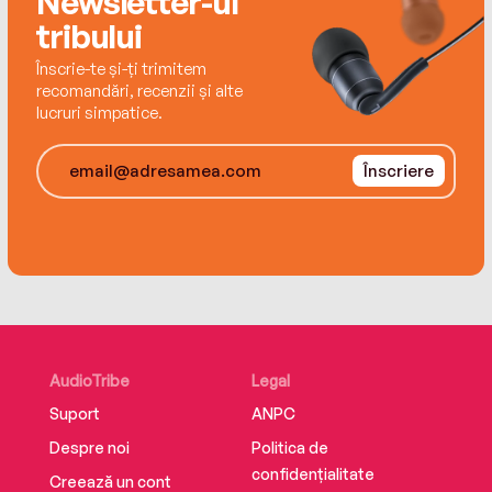
Newsletter-ul
tribului
Înscrie-te și-ți trimitem
recomandări, recenzii și alte
lucruri simpatice.
Înscriere
AudioTribe
Legal
Suport
ANPC
Despre noi
Politica de
confidențialitate
Creează un cont