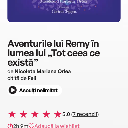
Aventurile lui Remy în
lumea lui „Tot ceea ce
există”
de
Nicoleta Mariana Orlea
citită de
Feli
Asculți nelimitat
5.0
(7 recenzii)
2h 9m
Adaugă la wishlist