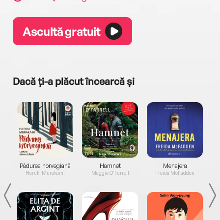
Ascultă gratuit
Dacă ți-a plăcut încearcă și
a...
Pădurea norvegiană
Hamnet
Menajera
I
Haruki Murakami
Maggie O'Farrell
Freida McFadden