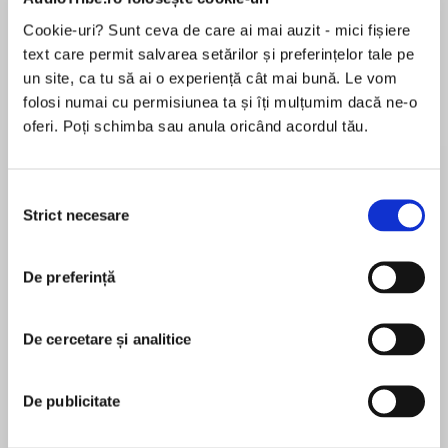
de...
la...
Dani Francis
Lauren Weisberger
Sohn Won-pyung
Cookie-uri? Sunt ceva de care ai mai auzit - mici fișiere
text care permit salvarea setărilor și preferințelor tale pe
un site, ca tu să ai o experiență cât mai bună. Le vom
folosi numai cu permisiunea ta și îți mulțumim dacă ne-o
Despre
carte
oferi. Poți schimba sau anula oricând acordul tău.
An irresistible picture book about a very cheeky
baby bunny!
Selecția
Strict necesare
consimțământului
When baby bunny, Letty, discovers that her
mummy is the real-life Easter Bunny, she follows
MAI MULT
her, secretly, through the forest as she hides her
De preferință
În acest moment nu există recenzii
special deliveries. But seeing all the
pentru această carte
choccylicious Easter eggs is much too
De cercetare și analitice
tempting. Letty nibbles one here and there . . .
Helen Baugh
and soon, the eggs are gone! Will mummy have
enough eggs left for Letty’s forest friends?
De publicitate
Helen Baugh wrote her first book (a book of spells)
A joyous – and very cheeky – Easter rhyming
as a very young child. After taking a degree,
romp!