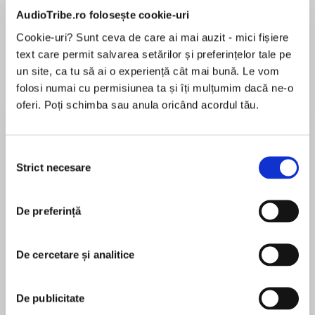
de...
la...
Dani Francis
Lauren Weisberger
Sohn Won-pyung
AudioTribe.ro folosește cookie-uri
Cookie-uri? Sunt ceva de care ai mai auzit - mici fișiere
text care permit salvarea setărilor și preferințelor tale pe
un site, ca tu să ai o experiență cât mai bună. Le vom
Despre
carte
folosi numai cu permisiunea ta și îți mulțumim dacă ne-o
oferi. Poți schimba sau anula oricând acordul tău.
Bad Blood is a twisty blend of thriller and police
procedural from bestselling author Mark
Sennen.
Selecția
‘We’re going to find them, sort them, pay them
Strict necesare
consimțământului
back …’
MAI MULT
Part thriller, part police procedural, a must-read
În acest moment nu există recenzii
for fans of Mark Billingham and Chris Carter.
De preferință
pentru această carte
De cercetare și analitice
When the body of a six-year-old girl is found
buried beneath a patio, nobody is surprised
Mark Sennen
when a local paedophile is murdered shortly
De publicitate
afterwards. But when a member of DI Charlotte