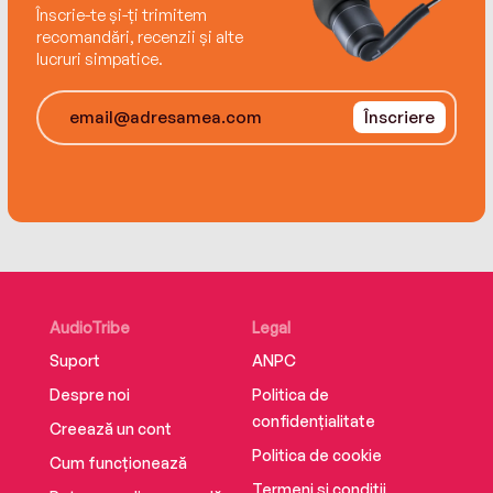
Înscrie-te și-ți trimitem
recomandări, recenzii și alte
lucruri simpatice.
Înscriere
AudioTribe
Legal
Suport
ANPC
Despre noi
Politica de
confidențialitate
Creează un cont
Politica de cookie
Cum funcționează
Termeni și condiții