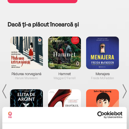
Dacă ți-a plăcut încearcă și
a...
Pădurea norvegiană
Hamnet
Menajera
I
Haruki Murakami
Maggie O'Farrell
Freida McFadden
Elita de Argint (Elita
Diavolul se îmbracă de
Migdală