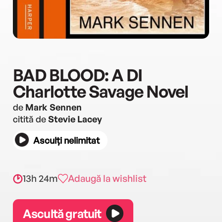
BAD BLOOD: A DI
Charlotte Savage Novel
de
Mark Sennen
citită de
Stevie Lacey
Asculți nelimitat
13h 24m
Adaugă la wishlist
Ascultă gratuit