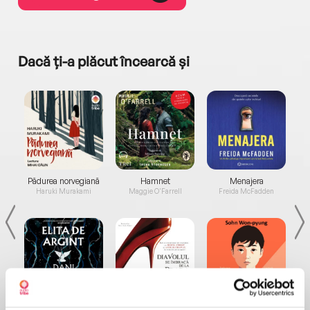
Dacă ți-a plăcut încearcă și
a...
Pădurea norvegiană
Hamnet
Menajera
I
Haruki Murakami
Maggie O'Farrell
Freida McFadden
Elita de Argint (Elita
Diavolul se îmbracă de
Migdală