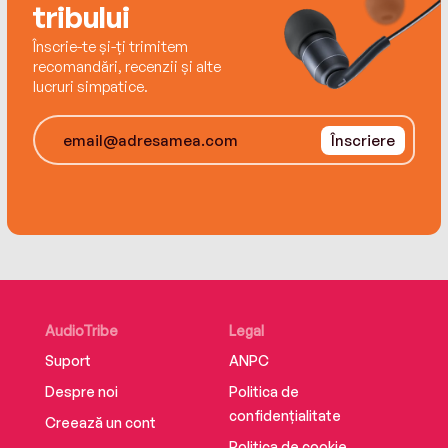
tribului
Înscrie-te și-ți trimitem
recomandări, recenzii și alte
lucruri simpatice.
Înscriere
AudioTribe
Legal
Suport
ANPC
Despre noi
Politica de
confidențialitate
Creează un cont
Politica de cookie