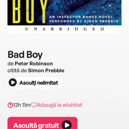
Bad Boy
de
Peter Robinson
citită de
Simon Prebble
Asculți nelimitat
12h 11m
Adaugă la wishlist
Ascultă gratuit