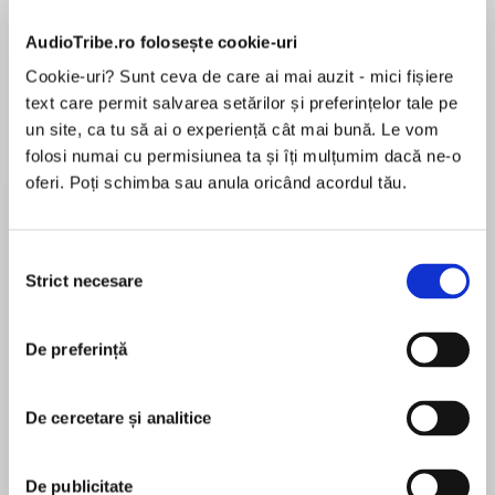
de...
la...
Dani Francis
Lauren Weisberger
Sohn Won-pyung
AudioTribe.ro folosește cookie-uri
Cookie-uri? Sunt ceva de care ai mai auzit - mici fișiere
text care permit salvarea setărilor și preferințelor tale pe
un site, ca tu să ai o experiență cât mai bună. Le vom
Despre
carte
folosi numai cu permisiunea ta și îți mulțumim dacă ne-o
“Brilliant! With Bad Boy, author Robinson once
oferi. Poți schimba sau anula oricând acordul tău.
again achieves the high bar he’s set in all his
previous Inspector Banks books…This one will
stay with you for a long time.”
Selecția
—Jeffery Deaver, New York Times bestselling
Strict necesare
consimțământului
MAI MULT
author of Roadside Crosses
În acest moment nu există recenzii
De preferință
pentru această carte
Detective Chief Inspector Alan Banks faces his
most challenging, personal, and terrifying case
Peter Robinson
yet when his own daughter crosses paths with a
De cercetare și analitice
psychopath, in Peter Robinson’s superb Bad
One of the world’s most popular and acclaimed
Boy. Dennis Lehane, author of Mystic River and
writers,Peter Robinsonwas the bestselling, award-
De publicitate