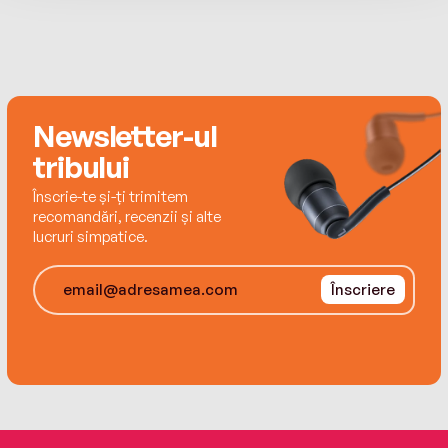
Newsletter-ul
tribului
Înscrie-te și-ți trimitem
recomandări, recenzii și alte
lucruri simpatice.
Înscriere