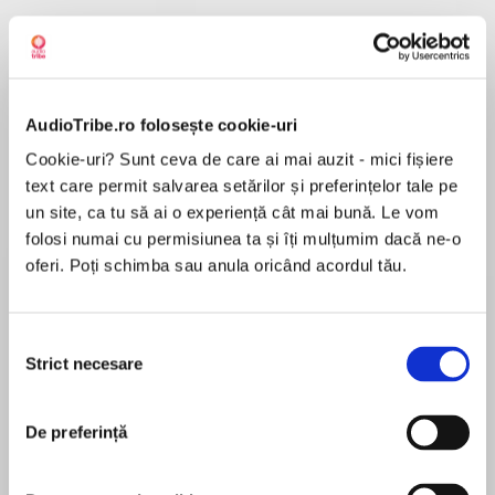
Despre
carte
AudioTribe.ro folosește cookie-uri
The writers behind the blockbuster hits Bad
Cookie-uri? Sunt ceva de care ai mai auzit - mici fișiere
Moms and A Bad Moms Christmas and the
text care permit salvarea setărilor și preferințelor tale pe
acclaimed author of No Happy Endings join
un site, ca tu să ai o experiență cât mai bună. Le vom
forces in this hilarious novelization of the hit
folosi numai cu permisiunea ta și îți mulțumim dacă ne-o
movie franchise.
MAI MULT
oferi. Poți schimba sau anula oricând acordul tău.
În acest moment nu există recenzii
What happens when a trio of overworked and
pentru această carte
underappreciated good moms get pushed
Selecția
beyond their limits? They turn "bad"—ditch the
Nora McInerny
Strict necesare
consimțământului
kids, the housework, and their clueless partners
with hilarious and heartwarming results.
Nora McInerny is the author of It’s Okay to Laugh
De preferință
and No Happy Endings, the host of the Terrible,
Based on the popular movies, Bad Moms: The
Thanks for Asking podcast, co-founder of the Hot
Novel gives fans a new way to enjoy their