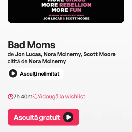
Bad Moms
de
Jon Lucas, Nora McInerny, Scott Moore
citită de
Nora McInerny
Asculți nelimitat
7h 40m
Adaugă la wishlist
Ascultă gratuit