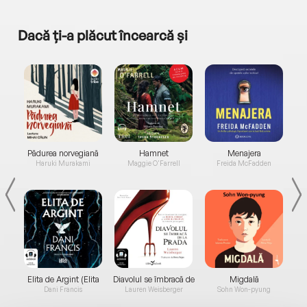
Dacă ți-a plăcut încearcă și
a...
Pădurea norvegiană
Hamnet
Menajera
I
Haruki Murakami
Maggie O'Farrell
Freida McFadden
Elita de Argint (Elita
Diavolul se îmbracă de
Migdală
de...
la...
Dani Francis
Lauren Weisberger
Sohn Won-pyung