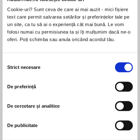
de...
la...
Dani Francis
Lauren Weisberger
Sohn Won-pyung
Cookie-uri? Sunt ceva de care ai mai auzit - mici fișiere
text care permit salvarea setărilor și preferințelor tale pe
un site, ca tu să ai o experiență cât mai bună. Le vom
folosi numai cu permisiunea ta și îți mulțumim dacă ne-o
Despre
carte
oferi. Poți schimba sau anula oricând acordul tău.
Unstoppable true stories of the most hardcore
showdowns, last stands, and military
Selecția
engagements of all time! When only one can
Strict necesare
consimțământului
live, it's an Ultimate Deathmatch!
MAI MULT
This ain't no table tennis. You're not here to skip
De preferință
În acest moment nu există recenzii
rope with your niece. You're here to witness the
pentru această carte
catastrophically awesome exploits of history's
De cercetare și analitice
greatest badasses. Not only that, you're here to
Ben Thompson
see what happens when badasses collide,
when glory and doom hang in the balance, when
De publicitate
Ben Thompson has run the warhammer of a
two men enter one man leaves. If you dare
website badassoftheweek.com since 2004, and
listen, you'll hear the stories of . . .