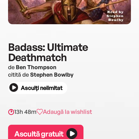
Badass: Ultimate
Deathmatch
de
Ben Thompson
citită de
Stephen Bowlby
Asculți nelimitat
13h 48m
Adaugă la wishlist
Ascultă gratuit