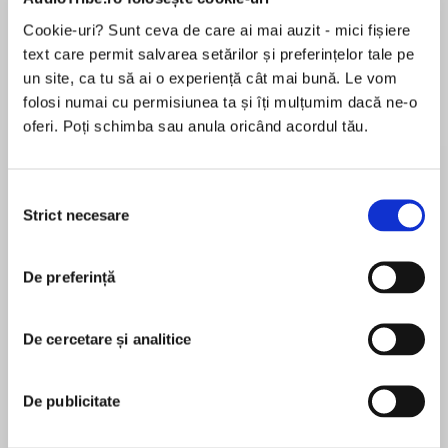
de...
la...
Dani Francis
Lauren Weisberger
Sohn Won-pyung
Cookie-uri? Sunt ceva de care ai mai auzit - mici fișiere
text care permit salvarea setărilor și preferințelor tale pe
un site, ca tu să ai o experiență cât mai bună. Le vom
folosi numai cu permisiunea ta și îți mulțumim dacă ne-o
Despre
carte
oferi. Poți schimba sau anula oricând acordul tău.
One kingdom. Three worlds. An all-new series
packed with high-stakes adventures from
Selecția
bestselling Warriors author Erin Hunter, perfect
Strict necesare
consimțământului
for fans of Wings of Fire and Endling.
MAI MULT
The pandas of the Bamboo Kingdom have never
De preferință
În acest moment nu există recenzii
forgotten the great flood that ended the
pentru această carte
peaceful life they’d always known. But for three
De cercetare și analitice
young creatures born that day, the flood marks
Erin Hunter
not an end, but a beginning—the beginning of
their struggles to find a place in very different
De publicitate
Erin Hunter is inspired by a love of cats and a
worlds.
fascination with the ferocity of the natural world. In