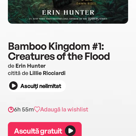
Bamboo Kingdom #1:
Creatures of the Flood
de
Erin Hunter
citită de
Lillie Ricciardi
Asculți nelimitat
6h 55m
Adaugă la wishlist
Ascultă gratuit