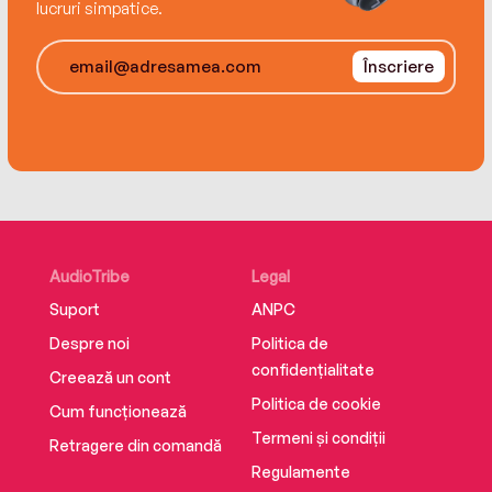
themselves in!
lucruri simpatice.
Înscriere
AudioTribe
Legal
Suport
ANPC
Despre noi
Politica de
confidențialitate
Creează un cont
Politica de cookie
Cum funcționează
Termeni și condiții
Retragere din comandă
Regulamente