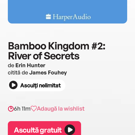
Bamboo Kingdom #2:
River of Secrets
de
Erin Hunter
citită de
James Fouhey
Asculți nelimitat
6h 11m
Adaugă la wishlist
Ascultă gratuit