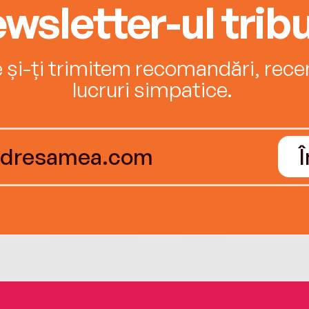
wsletter-ul tribu
e și-ți trimitem recomandări, recenz
lucruri simpatice.