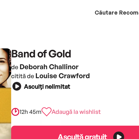
Căutare
Recom
Band of Gold
Deborah Challinor
de
Louise Crawford
citită de
Asculți nelimitat
12h 45m
Adaugă la wishlist
Ascultă gratuit