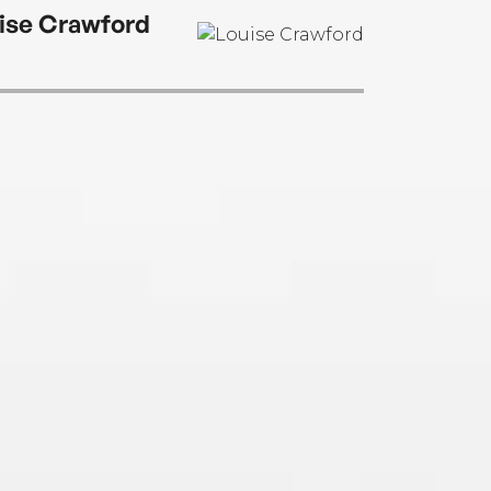
her husband.
ise Crawford