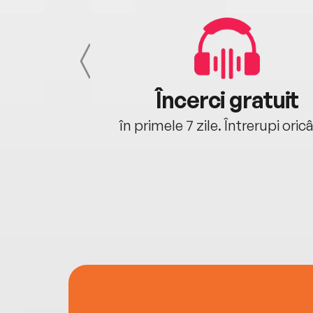
cu tine
Încerci gratuit
oriunde ești.
în primele 7 zile. Întrerupi oric