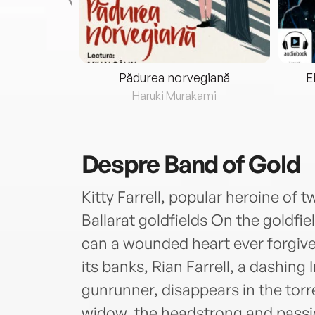
eria...
Pădurea norvegiană
E
ris
Haruki Murakami
Despre
Band of Gold
Kitty Farrell, popular heroine of t
Ballarat goldfields On the goldfie
can a wounded heart ever forgiv
its banks, Rian Farrell, a dashing
gunrunner, disappears in the torre
widow, the headstrong and passiona