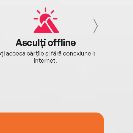
Asculți offline
Aj
ți accesa cărțile și fără conexiune la
Ascultă a
internet.