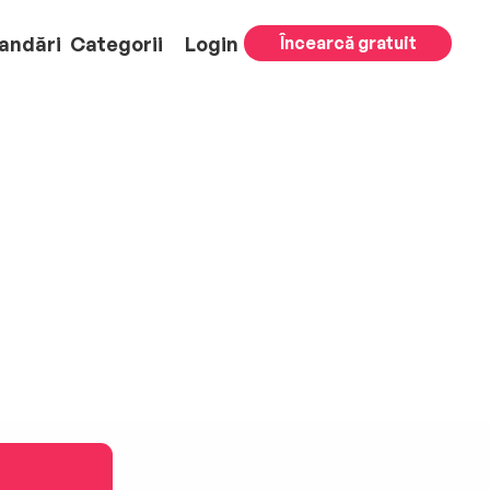
andări
Categorii
Login
Încearcă gratuit