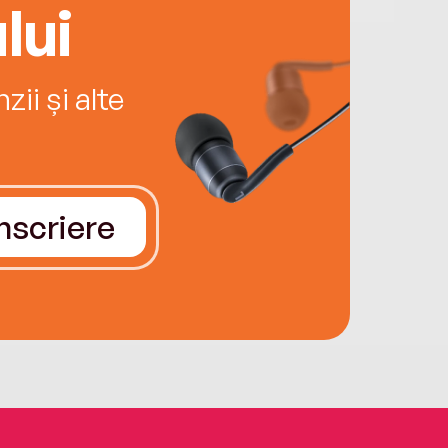
lui
ii și alte
Înscriere