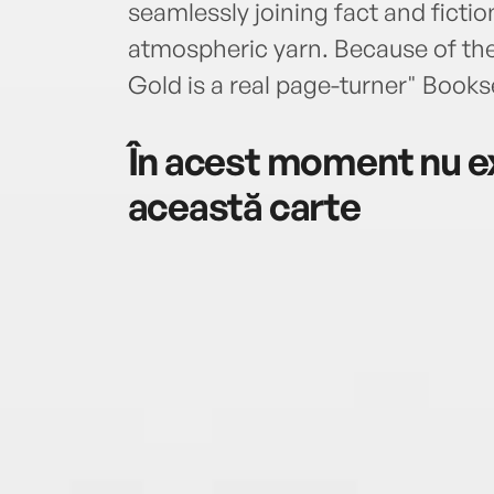
seamlessly joining fact and ficti
atmospheric yarn. Because of th
Gold is a real page-turner" Bookse
În acest moment nu ex
această carte