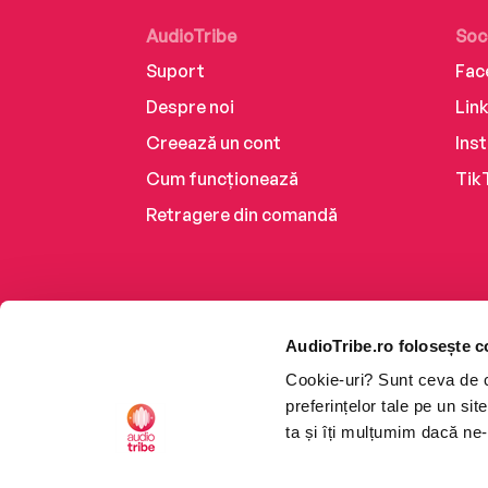
AudioTribe
Soc
Suport
Fac
Despre noi
Lin
Creează un cont
Ins
Cum funcționează
Tik
Retragere din comandă
AudioTribe.ro folosește c
Cookie-uri? Sunt ceva de ca
preferințelor tale pe un si
ta și îți mulțumim dacă ne-