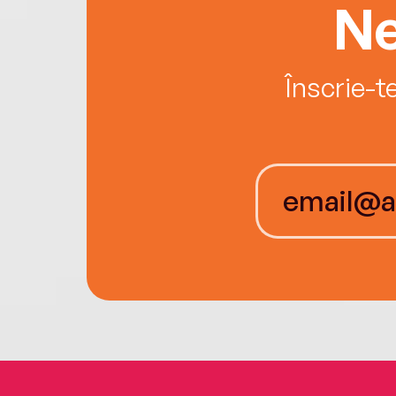
Ne
Înscrie-t