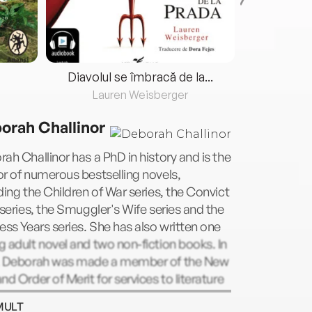
Diavolul se îmbracă de la...
Lauren Weisberger
Fre
orah Challinor
ah Challinor has a PhD in history and is the
r of numerous bestselling novels,
ding the Children of War series, the Convict
 series, the Smuggler's Wife series and the
ess Years series. She has also written one
 adult novel and two non-fiction books. In
, Deborah was made a member of the New
nd Order of Merit for services to literature
istorical research. She lives in New Zealand
MULT