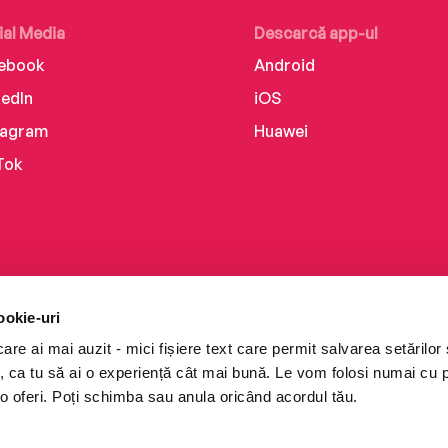
ial Media
Descarcă app-ul
ebook
Android
kedIn
iOS
tagram
Huawei
Tok
ookie-uri
re ai mai auzit - mici fișiere text care permit salvarea setărilor 
te, ca tu să ai o experiență cât mai bună. Le vom folosi numai cu
o oferi. Poți schimba sau anula oricând acordul tău.