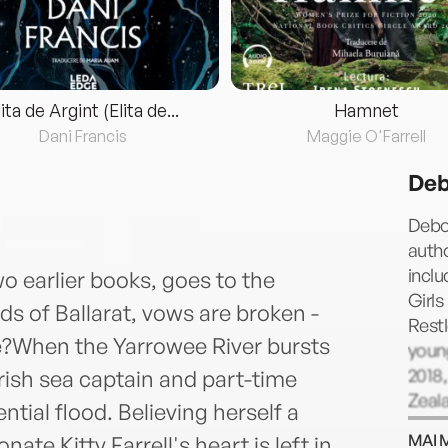
lita de Argint (Elita de...
Hamnet
Dani Francis
Maggie O'Farrell
Deb
Debor
autho
inclu
wo earlier books, goes to the
Girls
lds of Ballarat, vows are broken -
Restl
e?When the Yarrowee River bursts
young
2018
 Irish sea captain and part-time
Zeala
ntial flood. Believing herself a
and h
MAI 
te Kitty Farrell's heart is left in