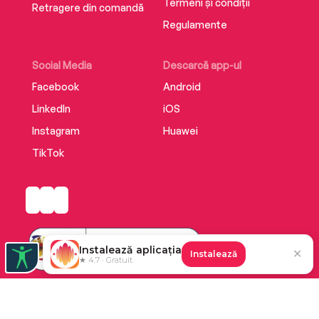
Termeni și condiții
Retragere din comandă
Regulamente
Social Media
Descarcă app-ul
Facebook
Android
LinkedIn
iOS
Instagram
Huawei
TikTok
Instalează aplicația
✕
Instalează
★ 4.7 · Gratuit