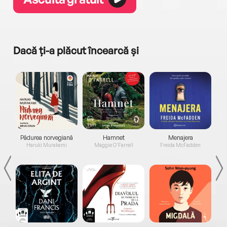
Dacă ți-a plăcut încearcă și
a...
Pădurea norvegiană
Hamnet
Menajera
I
Haruki Murakami
Maggie O'Farrell
Freida McFadden