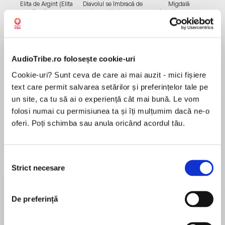
Elita de Argint (Elita
Diavolul se îmbracă de
Migdală
de...
la...
Dani Francis
Lauren Weisberger
Sohn Won-pyung
AudioTribe.ro folosește cookie-uri
Despre
carte
Cookie-uri? Sunt ceva de care ai mai auzit - mici fișiere
Când Lauren se întoarce acasă, în
text care permit salvarea setărilor și preferințelor tale pe
apartamentul său din Londra, noaptea târziu,
un site, ca tu să ai o experiență cât mai bună. Le vom
este întâmpinată la ușă de soțul ei, Michael.
folosi numai cu permisiunea ta și îți mulțumim dacă ne-o
Există însă o problemă – ea nu este căsătorită.
oferi. Poți schimba sau anula oricând acordul tău.
Nu l­-a mai văzut niciodată pe acest bărbat. Dar,
MAI MULT
judecând după spusele prietenilor, după
Recenzii
decorul mult îmbunătățit și după fotografiile din
Selecția
Strict necesare
propriul telefon, sunt împreună de ani întregi. În
consimțământului
timp ce Lauren încearcă să înțeleagă cum ar
O prostie!!! Ideea e interesanta dar lungita in
putea fi căsătorită cu cineva pe care nu-­și
De preferință
mod inexplicabil!!! In final ramane o prostie!
amintește să-l fi întâlnit, Michael se urcă în pod
pentru a schimba un bec și dispare brusc. În