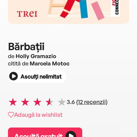
Bărbații
de
Holly Gramazio
citită de
Marcela Motoc
Asculți nelimitat
3.6
(12 recenzii)
Adaugă la wishlist
Ascultă gratuit