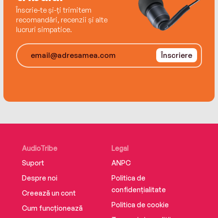
Înscrie-te și-ți trimitem
recomandări, recenzii și alte
lucruri simpatice.
Înscriere
AudioTribe
Legal
Suport
ANPC
Despre noi
Politica de
confidențialitate
Creează un cont
Politica de cookie
Cum funcționează