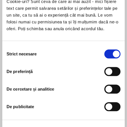
Cookie-uri? Sunt ceva de care ai mai auzit - mici fișiere
text care permit salvarea setărilor și preferințelor tale pe
un site, ca tu să ai o experiență cât mai bună. Le vom
folosi numai cu permisiunea ta și îți mulțumim dacă ne-o
Elita de Argint (Elita
Diavolul se îmbracă de
Migdală
de...
la...
Dani Francis
Lauren Weisberger
Sohn Won-pyung
oferi. Poți schimba sau anula oricând acordul tău.
Selecția
Strict necesare
consimțământului
Despre
carte
Au trecut patru ani de când, în trenul care îl
De preferință
ducea de la Paris la
Madrid unde urma să cânte în rolul lui Cassio
De cercetare și analitice
din Otello, un tânăr
tenor, personajul narator al romanului, i-a
MAI MULT
întâlnit pentru prima
De publicitate
În acest moment nu există recenzii
dată pe bancherul Manur, pe soția lui, Natalia, și
pentru această carte
pe secretarulînsoțitor
Dato. În acel moment, nici nu-și dă seama dacă