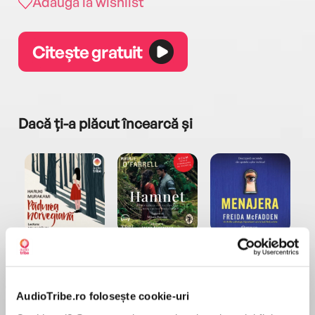
Adaugă la wishlist
Citește gratuit
Dacă ți-a plăcut încearcă și
a...
Pădurea norvegiană
Hamnet
Menajera
I
Haruki Murakami
Maggie O'Farrell
Freida McFadden
AudioTribe.ro folosește cookie-uri