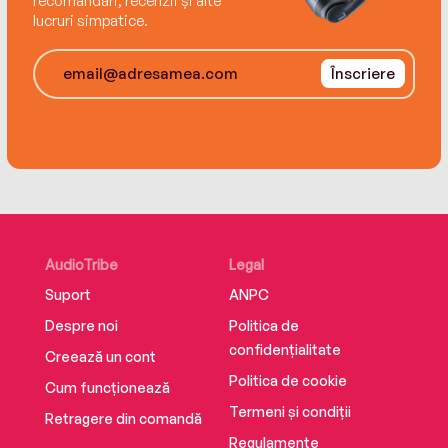
recomandări, recenzii și alte
lucruri simpatice.
Înscriere
AudioTribe
Legal
Suport
ANPC
Despre noi
Politica de
confidențialitate
Creează un cont
Politica de cookie
Cum funcționează
Termeni și condiții
Retragere din comandă
Regulamente