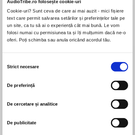
AudioTribe.ro folosește cookie-uri
Cookie-uri? Sunt ceva de care ai mai auzit - mici fișiere
text care permit salvarea setărilor și preferințelor tale pe
Despre
carte
un site, ca tu să ai o experiență cât mai bună. Le vom
folosi numai cu permisiunea ta și îți mulțumim dacă ne-o
New York Times bestselling author Peter V.
oferi. Poți schimba sau anula oricând acordul tău.
Brett returns to his groundbreaking Demon
Cycle series with this enthralling novella—the
latest story set in his much-loved fantasy world.
Selecția
Strict necesare
consimțământului
MAI MULT
Each night, the world is overrun by bloodthirsty
În acest moment nu există recenzii
demons. For centuries, humanity survived only
De preferință
pentru această carte
by hiding behind defensive wards—magical
symbols with the power to repel the demons.
Now, the rediscovery of long-forgotten combat
De cercetare și analitice
wards has given them the magic they need to
Peter V. Brett
fight back.
De publicitate
Peter V. Brett is the international bestselling
In Tibbet’s Brook, the fighting wards have
author of THE PAINTED MAN and THE DESERT