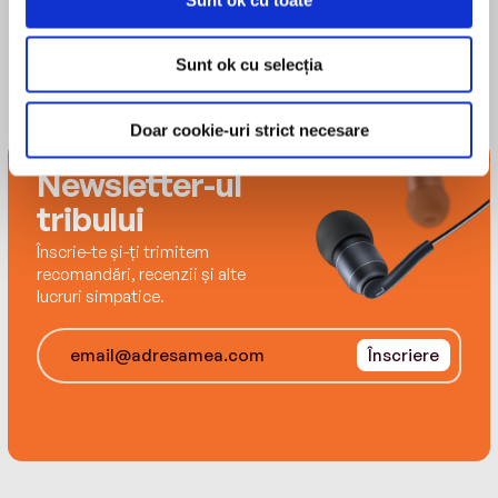
Sunt ok cu selecția
Doar cookie-uri strict necesare
Newsletter-ul
tribului
Înscrie-te și-ți trimitem
recomandări, recenzii și alte
lucruri simpatice.
Înscriere