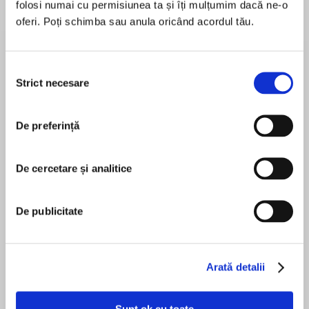
folosi numai cu permisiunea ta și îți mulțumim dacă ne-o
oferi. Poți schimba sau anula oricând acordul tău.
Despre
carte
Selecția
În această colecţie sunt incluse 100 de titluri
Strict necesare
consimțământului
reprezentative din folclorul românesc şi din
opera marilor scriitori români. Textele sunt
recomandate spre lectură elevilor, conform
De preferință
programei şcolare.
MAI MULT
Editura Litera
De cercetare și analitice
În acest moment nu există recenzii
ISBN 9786303423838
pentru această carte
De publicitate
Octavian Goga
Arată detalii
Sunt ok cu toate