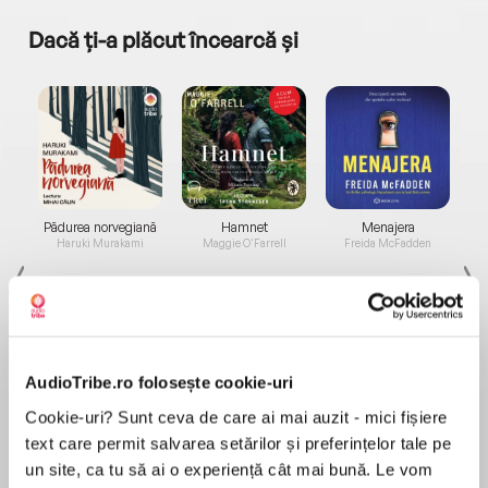
Dacă ți-a plăcut încearcă și
a...
Pădurea norvegiană
Hamnet
Menajera
I
Haruki Murakami
Maggie O'Farrell
Freida McFadden
AudioTribe.ro folosește cookie-uri
Cookie-uri? Sunt ceva de care ai mai auzit - mici fișiere
Elita de Argint (Elita
Diavolul se îmbracă de
Migdală
text care permit salvarea setărilor și preferințelor tale pe
de...
la...
Dani Francis
Lauren Weisberger
Sohn Won-pyung
un site, ca tu să ai o experiență cât mai bună. Le vom