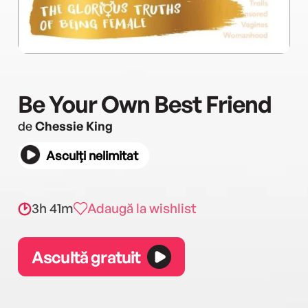
Be Your Own Best Friend
de
Chessie King
Asculți nelimitat
3h 41m
Adaugă la wishlist
Ascultă gratuit