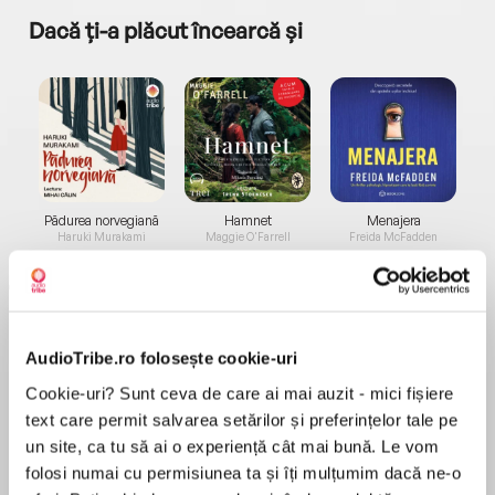
Dacă ți-a plăcut încearcă și
a...
Pădurea norvegiană
Hamnet
Menajera
I
Haruki Murakami
Maggie O'Farrell
Freida McFadden
AudioTribe.ro folosește cookie-uri
Cookie-uri? Sunt ceva de care ai mai auzit - mici fișiere
text care permit salvarea setărilor și preferințelor tale pe
Elita de Argint (Elita
Diavolul se îmbracă de
Migdală
de...
la...
Dani Francis
Lauren Weisberger
Sohn Won-pyung
un site, ca tu să ai o experiență cât mai bună. Le vom
folosi numai cu permisiunea ta și îți mulțumim dacă ne-o