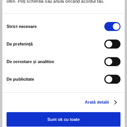
oferi. Poți schimba sau anula oricând acordul tău.
Despre
carte
Selecția
Strict necesare
THE SUNDAY TIMES BESTSELLER
consimțământului
De preferință
MAI MULT
This book is a celebration of…
De cercetare și analitice
În acest moment nu există recenzii
pentru această carte
De publicitate
Your best friend
Chessie King
Arată detalii
Your cheerleader
Sunt ok cu toate
Your soulmate