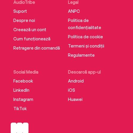
AudioTribe
Legal
your life.
Suport
ANPC
Despre noi
Politica de
Whether you’re a parent wanting to help your
confidențialitate
Creează un cont
teenager through the turbulence of puberty, a
Politica de cookie
Cum funcționează
partner searching to understand your girlfriend
Termeni și condiții
or just really want to know how to become your
Retragere din comandă
own best friend, I’m here to guide you through.
Regulamente
Social Media
Descarcă app-ul
An enormous, endless amount of love,
Facebook
Android
Chessie x
LinkedIn
iOS
Instagram
Huawei
TikTok