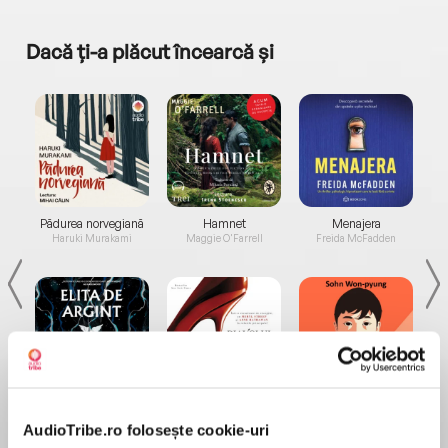
Dacă ți-a plăcut încearcă și
a...
Pădurea norvegiană
Hamnet
Menajera
I
Haruki Murakami
Maggie O'Farrell
Freida McFadden
Elita de Argint (Elita
Diavolul se îmbracă de
Migdală
de...
la...
Dani Francis
Lauren Weisberger
Sohn Won-pyung
AudioTribe.ro folosește cookie-uri