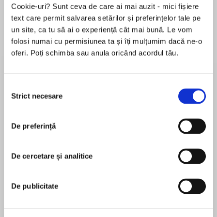
Cookie-uri? Sunt ceva de care ai mai auzit - mici fișiere
text care permit salvarea setărilor și preferințelor tale pe
un site, ca tu să ai o experiență cât mai bună. Le vom
Despre
carte
folosi numai cu permisiunea ta și îți mulțumim dacă ne-o
oferi. Poți schimba sau anula oricând acordul tău.
A classic historical romance novel fromNew
York Timesbestseller Lisa Kleypas (“One of
today’s leading lights in romantic fiction” —
Selecția
SeattleTimes),Because You’re Mineis a
Strict necesare
consimțământului
breathtaking tale of romantic intrigues and
MAI MULT
uncontained passions that showcases this
De preferință
În acest moment nu există recenzii
acclaimed author at her very best.
pentru această carte
“I don’t care about your conscience. All I want is
De cercetare și analitice
Lisa Kleypas
for you to kiss me again.”
Lisa Kleypas graduated from Wellesley College
De publicitate
Lady Madeline Matthews would rather shame
with a political science degree. Her novels are
herself than sacrifice her freedom. To avoid
published in forty different languages and are
marrying an aging, lecherous lord, she seeks out