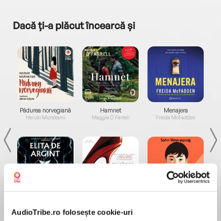
Dacă ți-a plăcut încearcă și
a...
Pădurea norvegiană
Hamnet
Menajera
I
Haruki Murakami
Maggie O'Farrell
Freida McFadden
Elita de Argint (Elita
Diavolul se îmbracă de
Migdală
de...
la...
Dani Francis
Lauren Weisberger
Sohn Won-pyung
AudioTribe.ro folosește cookie-uri