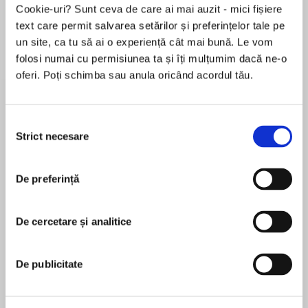
Cookie-uri? Sunt ceva de care ai mai auzit - mici fișiere
text care permit salvarea setărilor și preferințelor tale pe
un site, ca tu să ai o experiență cât mai bună. Le vom
Despre
carte
folosi numai cu permisiunea ta și îți mulțumim dacă ne-o
oferi. Poți schimba sau anula oricând acordul tău.
New York Times bestseller! Terri Libenson
returns with another endearing, relatable story
of friendship and finding confidence. Perfect for
Selecția
fans of Raina Telgemeier and Jennifer L. Holm.
Strict necesare
consimțământului
MAI MULT
Middle school is full of challenges.
De preferință
În acest moment nu există recenzii
pentru această carte
Everyone knows how much brainy Bri likes the
spotlight (not). So why did she ever agree to
De cercetare și analitice
Terri Libenson
something that forces her to learn a new
language, give a speech, help organize a party,
Terri Libenson is the New York Times bestselling
De publicitate
and juggle drama at school and home?! As the
author of the Emmie & Friends series and the
big event inches closer, Bri wonders if it’s all
cartoonist of the (now retired) award-winning
worth it. . . .