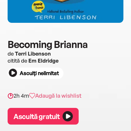
Becoming Brianna
de
Terri Libenson
citită de
Em Eldridge
Asculți nelimitat
2h 4m
Adaugă la wishlist
Ascultă gratuit