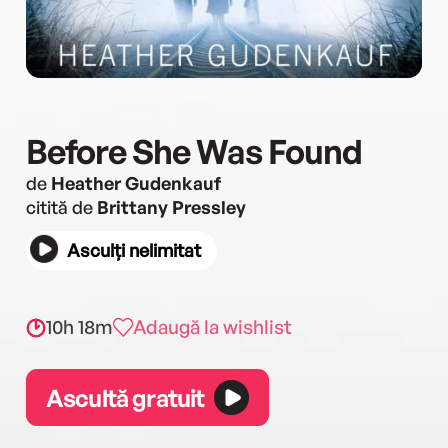
Before She Was Found
de
Heather Gudenkauf
citită de
Brittany Pressley
Asculți nelimitat
10h 18m
Adaugă la wishlist
Ascultă gratuit