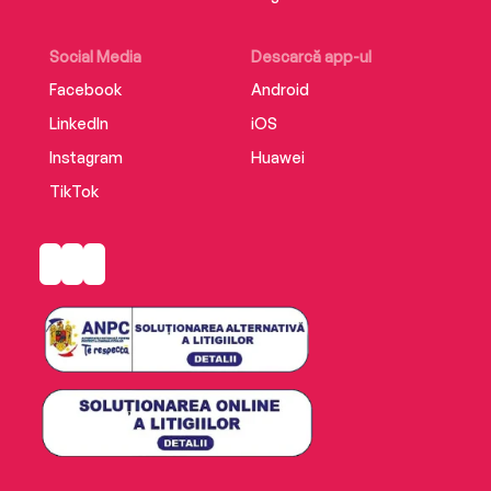
‘A powerhouse of a debut novel’ Tess Gerritsen
‘Totally gripping’ Marie Claire
Social Media
Descarcă app-ul
Facebook
Android
‘Heart-pounding and compelling’ Diane
LinkedIn
iOS
Chamberlain
Instagram
Huawei
TikTok