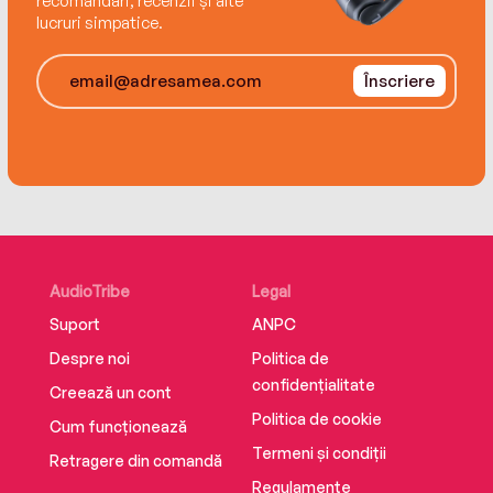
recomandări, recenzii și alte
lucruri simpatice.
Înscriere
AudioTribe
Legal
Suport
ANPC
Despre noi
Politica de
confidențialitate
Creează un cont
Politica de cookie
Cum funcționează
Termeni și condiții
Retragere din comandă
Regulamente