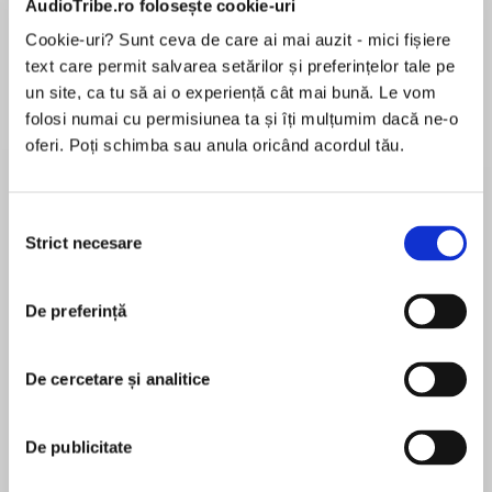
AudioTribe.ro folosește cookie-uri
Cookie-uri? Sunt ceva de care ai mai auzit - mici fișiere
text care permit salvarea setărilor și preferințelor tale pe
Despre
carte
un site, ca tu să ai o experiență cât mai bună. Le vom
folosi numai cu permisiunea ta și îți mulțumim dacă ne-o
Will Connor returns to his hometown, a village
oferi. Poți schimba sau anula oricând acordul tău.
north of Boston, to care for his injured mother.
He’s kept his distance from the town since high
school, but once home he finds himself
Selecția
reexamining a horrific incident that took place
Strict necesare
consimțământului
MAI MULT
during one of his mother’s “spirit circles.” His
În acest moment nu există recenzii
mother had embraced the hippie generation’s
De preferință
pentru această carte
fascination with New Age and the arcane, but
the unexpected death of a close friend put an
end to the meetings of the modern-day coven.
De cercetare și analitice
Neil Olson
Or did it?
De publicitate
Neil Olson is the author of The Icon, a novel of art
As Will looks deeper into his family’s history he
theft and family intrigue, and the play Dealers. He