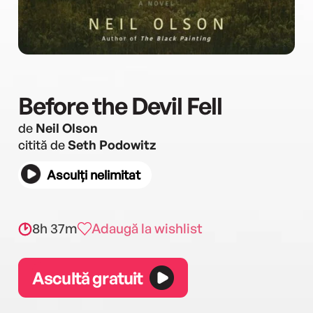
Before the Devil Fell
de
Neil Olson
citită de
Seth Podowitz
Asculți nelimitat
8h 37m
Adaugă la wishlist
Ascultă gratuit