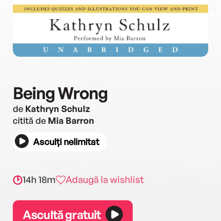
Being Wrong
de
Kathryn Schulz
citită de
Mia Barron
Asculți nelimitat
14h 18m
Adaugă la wishlist
Ascultă gratuit