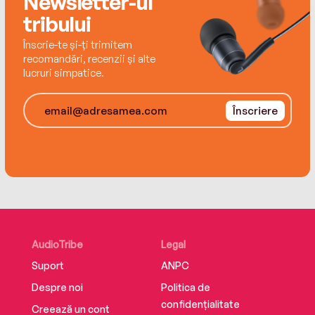
Newsletter-ul
tribului
Înscrie-te și-ți trimitem
recomandări, recenzii și alte
lucruri simpatice.
Înscriere
AudioTribe
Legal
Suport
ANPC
Despre noi
Politica de
confidențialitate
Creează un cont