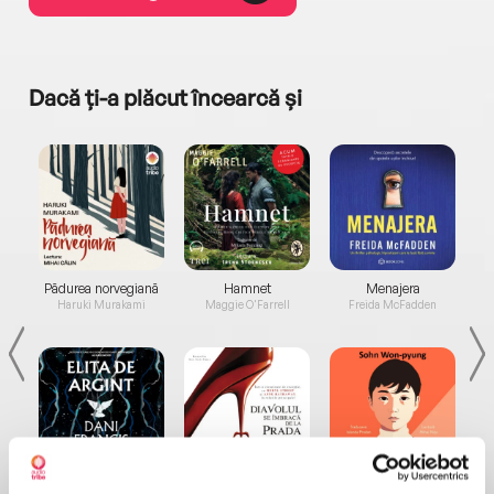
Dacă ți-a plăcut încearcă și
a...
Pădurea norvegiană
Hamnet
Menajera
I
Haruki Murakami
Maggie O'Farrell
Freida McFadden
Elita de Argint (Elita
Diavolul se îmbracă de
Migdală