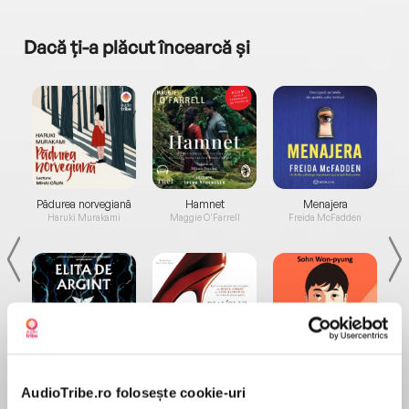
Dacă ți-a plăcut încearcă și
a...
Pădurea norvegiană
Hamnet
Menajera
I
Haruki Murakami
Maggie O'Farrell
Freida McFadden
Elita de Argint (Elita
Diavolul se îmbracă de
Migdală
de...
la...
Dani Francis
Lauren Weisberger
Sohn Won-pyung
AudioTribe.ro folosește cookie-uri