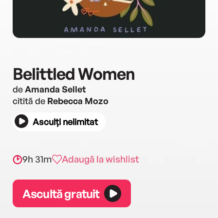
Belittled Women
de
Amanda Sellet
citită de
Rebecca Mozo
Asculți nelimitat
9h 31m
Adaugă la wishlist
Ascultă gratuit