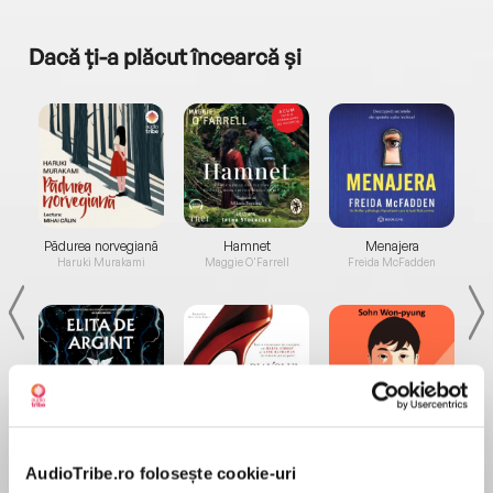
Dacă ți-a plăcut încearcă și
a...
Pădurea norvegiană
Hamnet
Menajera
I
Haruki Murakami
Maggie O'Farrell
Freida McFadden
Elita de Argint (Elita
Diavolul se îmbracă de
Migdală
de...
la...
Dani Francis
Lauren Weisberger
Sohn Won-pyung
AudioTribe.ro folosește cookie-uri