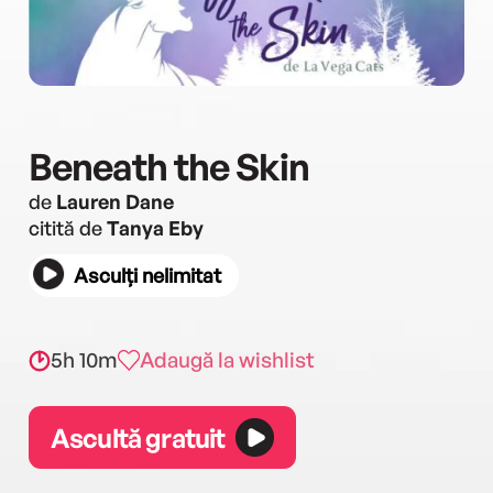
Beneath the Skin
de
Lauren Dane
citită de
Tanya Eby
Asculți nelimitat
5h 10m
Adaugă la wishlist
Ascultă gratuit