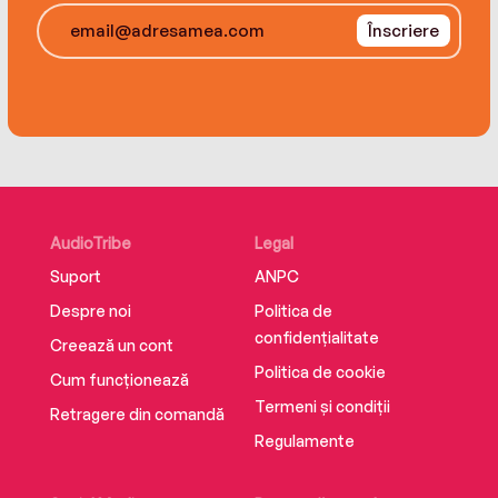
Înscriere
One-click with confidence. This title is part of
the Carina Press Romance Promise: all the
romance you’re looking for with an HEA/HFN.
It’s a promise!
AudioTribe
Legal
Suport
ANPC
Despre noi
Politica de
confidențialitate
Creează un cont
Politica de cookie
Cum funcționează
Termeni și condiții
Retragere din comandă
Regulamente