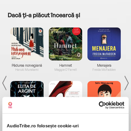
Dacă ți-a plăcut încearcă și
a...
Pădurea norvegiană
Hamnet
Menajera
I
Haruki Murakami
Maggie O'Farrell
Freida McFadden
Elita de Argint (Elita
Diavolul se îmbracă de
Migdală
de...
la...
Dani Francis
Lauren Weisberger
Sohn Won-pyung
AudioTribe.ro folosește cookie-uri