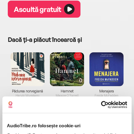
Ascultă gratuit
Dacă ți-a plăcut încearcă și
a...
Pădurea norvegiană
Hamnet
Menajera
I
Haruki Murakami
Maggie O'Farrell
Freida McFadden
AudioTribe.ro folosește cookie-uri