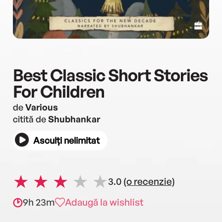
Best Classic Short Stories
For Children
de
Various
citită de
Shubhankar
Asculți nelimitat
3.0
(o recenzie)
9h 23m
Adaugă la wishlist