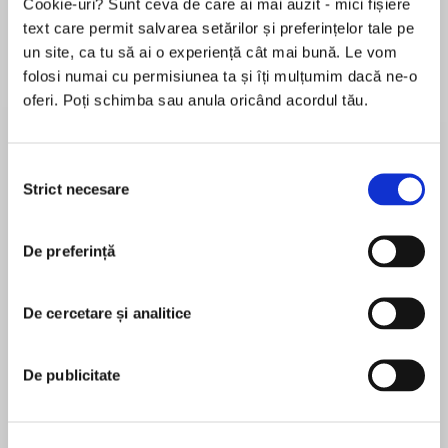
Cookie-uri? Sunt ceva de care ai mai auzit - mici fișiere
text care permit salvarea setărilor și preferințelor tale pe
Elita de Argint (Elita
Diavolul se îmbracă de
Migdală
un site, ca tu să ai o experiență cât mai bună. Le vom
de...
la...
Dani Francis
Lauren Weisberger
Sohn Won-pyung
folosi numai cu permisiunea ta și îți mulțumim dacă ne-o
oferi. Poți schimba sau anula oricând acordul tău.
Despre
carte
Selecția
Strict necesare
consimțământului
'And what do you think of it all, Watson?' asked
Sherlock Holmes, leaning back in his
De preferință
chair.
De cercetare și analitice
MAI MULT
'It seems to me to be a most dark and sinister
În acest moment nu există recenzii
business.'
pentru această carte
De publicitate
'Dark enough and sinister enough.'
Various
-Sir Arthur Conan Doyle, 'The Adventure of the