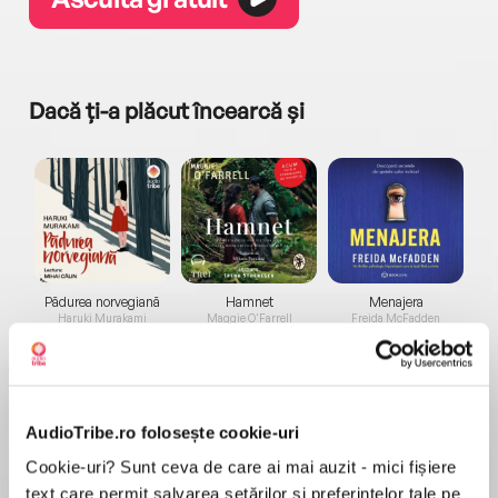
Dacă ți-a plăcut încearcă și
a...
Pădurea norvegiană
Hamnet
Menajera
I
Haruki Murakami
Maggie O'Farrell
Freida McFadden
AudioTribe.ro folosește cookie-uri
Cookie-uri? Sunt ceva de care ai mai auzit - mici fișiere
text care permit salvarea setărilor și preferințelor tale pe