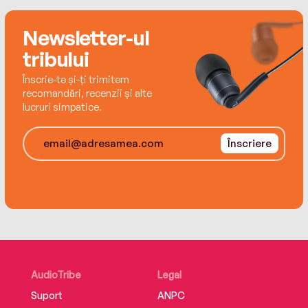
Newsletter-ul
tribului
Înscrie-te și-ți trimitem
recomandări, recenzii și alte
lucruri simpatice.
Înscriere
AudioTribe
Legal
Suport
ANPC