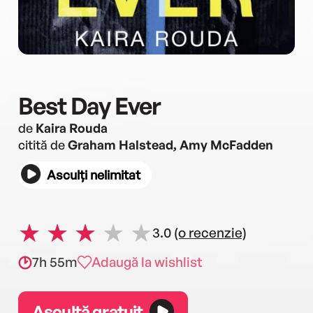
Best Day Ever
de
Kaira Rouda
citită de
Graham Halstead, Amy McFadden
Asculți nelimitat
3.0
(o recenzie)
7h 55m
Adaugă la wishlist
Ascultă gratuit