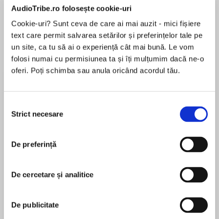
AudioTribe.ro folosește cookie-uri
Cookie-uri? Sunt ceva de care ai mai auzit - mici fișiere
text care permit salvarea setărilor și preferințelor tale pe
Despre
carte
un site, ca tu să ai o experiență cât mai bună. Le vom
folosi numai cu permisiunea ta și îți mulțumim dacă ne-o
‘Made me laugh out loud and feel alive’ AMY
oferi. Poți schimba sau anula oricând acordul tău.
SCHUMER
Selecția
‘Sharp-witted dialogue, charming, smart
Strict necesare
consimțământului
MAI MULT
characters, and tons of heart, Best Men is such
În acest moment nu există recenzii
a funny, clever, fresh take on a modern
pentru această carte
romance’ MOLLY SHANNON
De preferință
De cercetare și analitice
First comes lust.
Sidney Karger
An hour after meeting a hot stranger at a bar,
Max is with him on the rooftop of his Manhattan
Sidney Kargeris an award-winning screenwriter for
De publicitate
apartment, making out.
film and television. He is a contributing writer