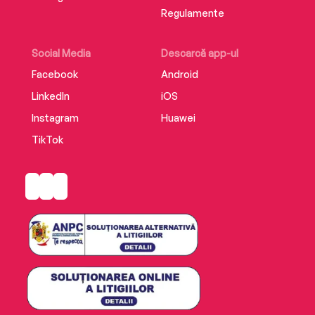
once funny, tender and wise. A sexy, swoony,
Regulamente
summer love story to get lost in!’ ASHLEY
HERRING BLAKE, author of Astrid Parker
Doesn’t Fail
Social Media
Descarcă app-ul
Facebook
Android
LinkedIn
iOS
Instagram
Huawei
TikTok