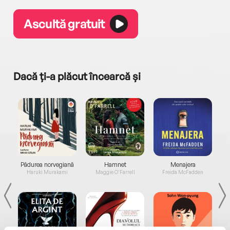
Ascultă gratuit
Dacă ți-a plăcut încearcă și
a...
Pădurea norvegiană
Hamnet
Menajera
I
Haruki Murakami
Maggie O'Farrell
Freida McFadden