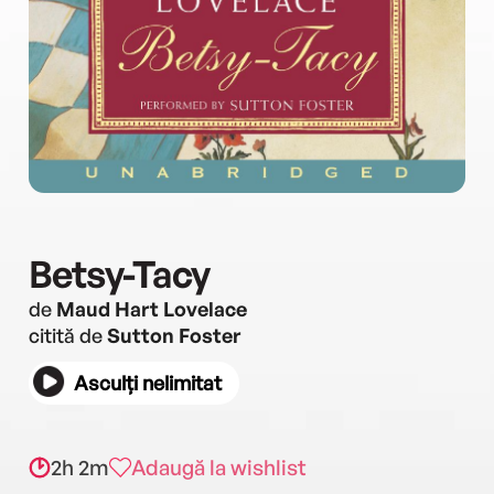
Betsy-Tacy
de
Maud Hart Lovelace
citită de
Sutton Foster
Asculți nelimitat
2h 2m
Adaugă la wishlist