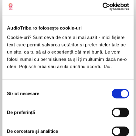
Elita de Argint (Elita
Diavolul se îmbracă de
Migdală
de...
la...
Dani Francis
Lauren Weisberger
Sohn Won-pyung
AudioTribe.ro folosește cookie-uri
Cookie-uri? Sunt ceva de care ai mai auzit - mici fișiere
text care permit salvarea setărilor și preferințelor tale pe
un site, ca tu să ai o experiență cât mai bună. Le vom
Despre
carte
folosi numai cu permisiunea ta și îți mulțumim dacă ne-o
Betsy hopes that whoever moves into the house
oferi. Poți schimba sau anula oricând acordul tău.
across the street will have a little girl just her
age. And the little girl who moves in is just her
Selecția
age. Her name is Tacy. She is very bashful, but
Strict necesare
consimțământului
she likes to listen to Betsy's stories—wonderful
MAI MULT
stories that the girls love, and that they keep as
În acest moment nu există recenzii
their own special secret.
De preferință
pentru această carte
After a while, it's hard to remember a time
Maud Hart Lovelace
De cercetare și analitice
when Betsy and Tacy weren't best friends.