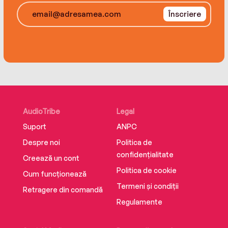
Înscriere
Urgent and necessary,Better Boys, Better
Menwill change the way we talk about boys and
men in America today.
AudioTribe
Legal
Suport
ANPC
Despre noi
Politica de
confidențialitate
Creează un cont
Politica de cookie
Cum funcționează
Termeni și condiții
Retragere din comandă
Regulamente