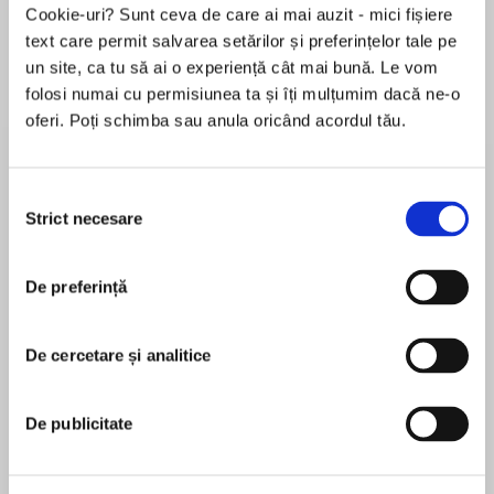
Cookie-uri? Sunt ceva de care ai mai auzit - mici fișiere
text care permit salvarea setărilor și preferințelor tale pe
un site, ca tu să ai o experiență cât mai bună. Le vom
Despre
carte
folosi numai cu permisiunea ta și îți mulțumim dacă ne-o
oferi. Poți schimba sau anula oricând acordul tău.
A thought-provoking and much-needed look at
how modern masculinity is harming and holding
back men—and all of society—and what we can
Selecția
do to promote a new masculinity that allows
Strict necesare
consimțământului
men of all ages to thrive.
MAI MULT
De preferință
În acest moment nu există recenzii
InBetter Boys, Better Men, cultural critic and
pentru această carte
New York Times contributor Andrew Reiner
argues that men today are working on an
De cercetare și analitice
Andrew Reiner
outdated model of masculinity, which prevents
them in moments of distress and vulnerability
Andrew Reiner is a professor at Towson
De publicitate
from marshalling the courage, strength, and
University, where he offers the seminar “Changing
resiliency—the very characteristics we regularly
Face of Masculinity.” He has written on
champion in men—they need to thrive in a world