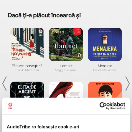
Dacă ți-a plăcut încearcă și
a...
Pădurea norvegiană
Hamnet
Menajera
I
Haruki Murakami
Maggie O'Farrell
Freida McFadden
Elita de Argint (Elita
Diavolul se îmbracă de
Migdală
de...
la...
Dani Francis
Lauren Weisberger
Sohn Won-pyung
AudioTribe.ro folosește cookie-uri