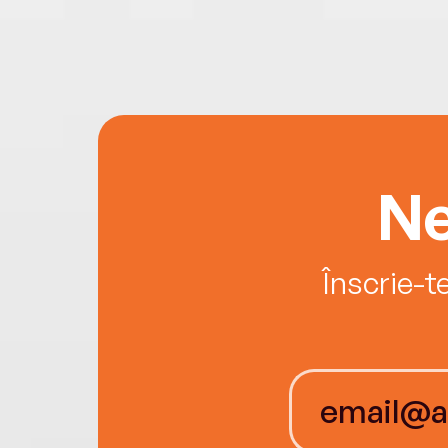
Ne
Înscrie-t