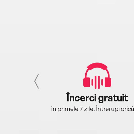
cu tine
Încerci gratuit
oriunde ești.
în primele 7 zile. Întrerupi oric