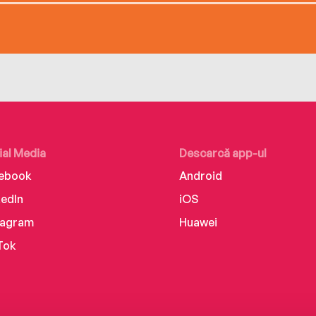
ial Media
Descarcă app-ul
ebook
Android
kedIn
iOS
tagram
Huawei
Tok