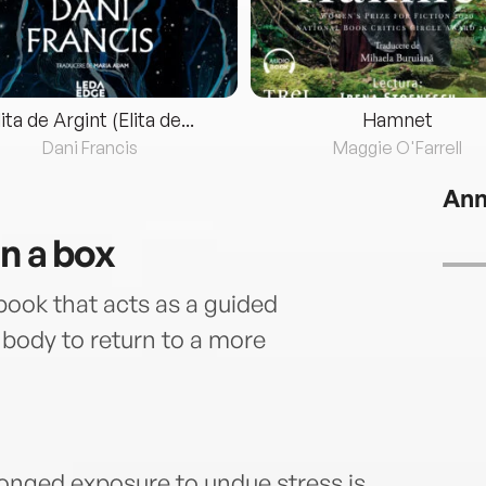
lita de Argint (Elita de...
Hamnet
Dani Francis
Maggie O'Farrell
Ann
in a box
obook that acts as a guided
 body to return to a more
onged exposure to undue stress is