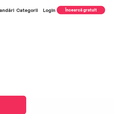
andări
Categorii
Login
Încearcă gratuit