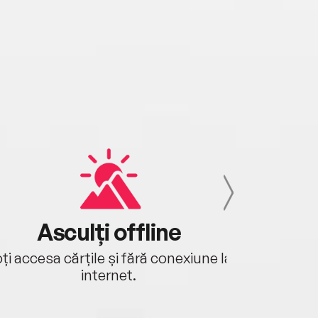
Asculți offline
Aj
ți accesa cărțile și fără conexiune la
Ascultă a
internet.