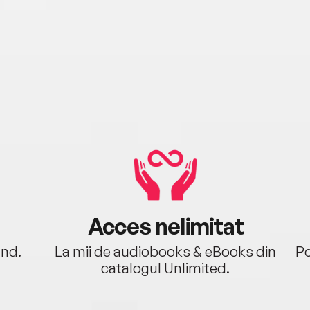
Acces nelimitat
ând.
La mii de audiobooks & eBooks din
Po
catalogul Unlimited.