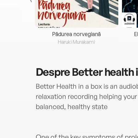
eria...
Pădurea norvegiană
E
ris
Haruki Murakami
Despre
Better health 
Better Health in a box is an audi
relaxation recording helping your
balanced, healthy state
One of the key symptoms of prol