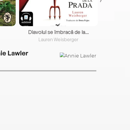
Diavolul se îmbracă de la...
Lauren Weisberger
Fre
ie Lawler