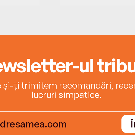
wsletter-ul tribu
e și-ți trimitem recomandări, recenz
lucruri simpatice.