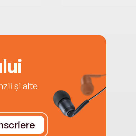
lui
ii și alte
Înscriere