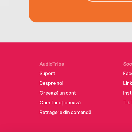
AudioTribe
Soc
Suport
Fac
Despre noi
Lin
Creează un cont
Ins
Cum funcționează
Tik
Retragere din comandă