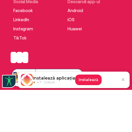
Social Media
Descarcă app-ul
Facebook
Android
LinkedIn
iOS
Instagram
Huawei
TikTok
Instalează aplicația
✕
Instalează
★ 4.7 · Gratuit