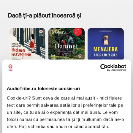
Dacă ți-a plăcut încearcă și
a...
Pădurea norvegiană
Hamnet
Menajera
I
Haruki Murakami
Maggie O'Farrell
Freida McFadden
AudioTribe.ro folosește cookie-uri
Cookie-uri? Sunt ceva de care ai mai auzit - mici fișiere
text care permit salvarea setărilor și preferințelor tale pe
un site, ca tu să ai o experiență cât mai bună. Le vom
folosi numai cu permisiunea ta și îți mulțumim dacă ne-o
Elita de Argint (Elita
Diavolul se îmbracă de
Migdală
de...
la...
Dani Francis
Lauren Weisberger
Sohn Won-pyung
oferi. Poți schimba sau anula oricând acordul tău.