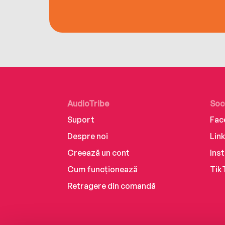
AudioTribe
Soc
Suport
Fac
Despre noi
Lin
Creează un cont
Ins
Cum funcționează
Tik
Retragere din comandă