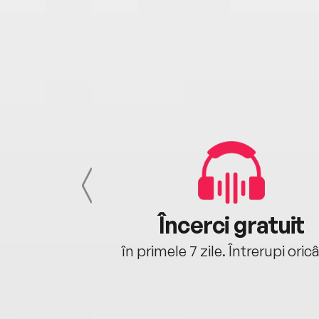
cu tine
Încerci gratuit
oriunde ești.
în primele 7 zile. Întrerupi oric