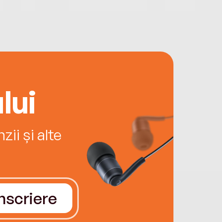
lui
ii și alte
Înscriere