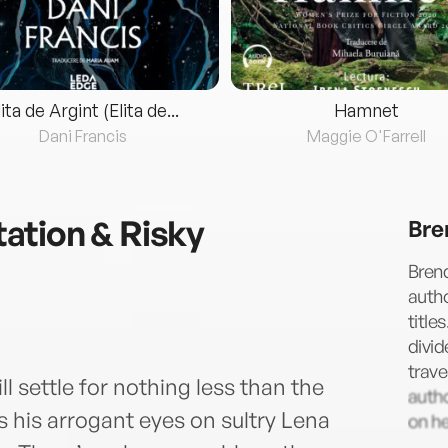
lita de Argint (Elita de...
Hamnet
Dani Francis
Maggie O'Farrell
ation & Risky
Bre
Brend
auth
title
divid
trave
l settle for nothing less than the
auth
his arrogant eyes on sultry Lena
on he