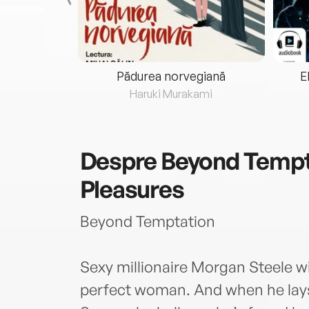
eria...
Pădurea norvegiană
E
ris
Haruki Murakami
Despre
Beyond Tempt
Pleasures
Beyond Temptation
Sexy millionaire Morgan Steele wil
perfect woman. And when he lays 