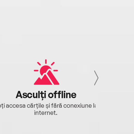
Asculți offline
Aj
ți accesa cărțile și fără conexiune la
Ascultă a
internet.