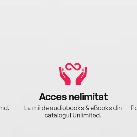
Acces nelimitat
ând.
La mii de audiobooks & eBooks din
Po
catalogul Unlimited.