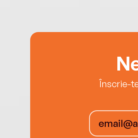
Ne
Înscrie-t