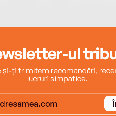
wsletter-ul tribu
e și-ți trimitem recomandări, recenz
lucruri simpatice.