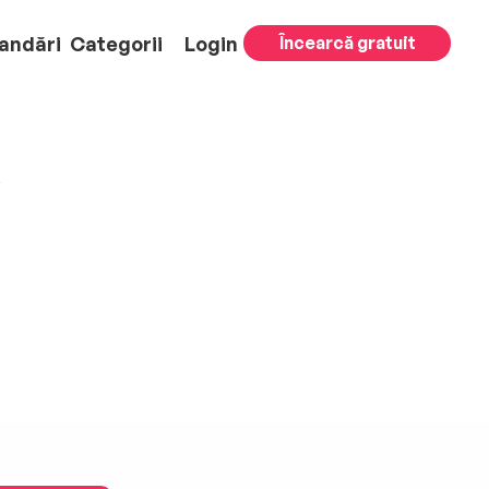
andări
Categorii
Login
Încearcă gratuit