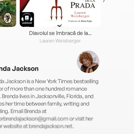
Diavolul se îmbracă de la...
Lauren Weisberger
Fre
nda Jackson
a Jackson is a New York Times bestselling
or of more than one hundred romance
s. Brenda lives in Jacksonville, Florida, and
es her time between family, writing and
ling. Email Brenda at
orbrendajackson@gmail.com
or visit her
r website at brendajackson.net.