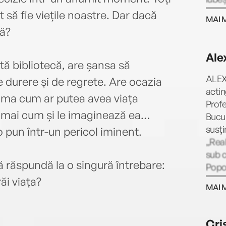
timpu
să fie viețile noastre. Dar dacă
MAI 
2016,
că?
adole
Smart
Ale
ori l
ă bibliotecă, are șansa să
apăru
ALEX
de durere și de regrete. Are ocazia
pentr
acti
seama cum ar putea avea viața
2025)
Profe
și Eu
ocmai cum și le imaginează ea…
Bucur
fost 
susţi
o pun într-un pericol iminent.
„Real
sub c
să răspundă la o singură întrebare:
Popov
teatr
ăi viața?
MAI 
Bucur
Metro
Națio
Cri