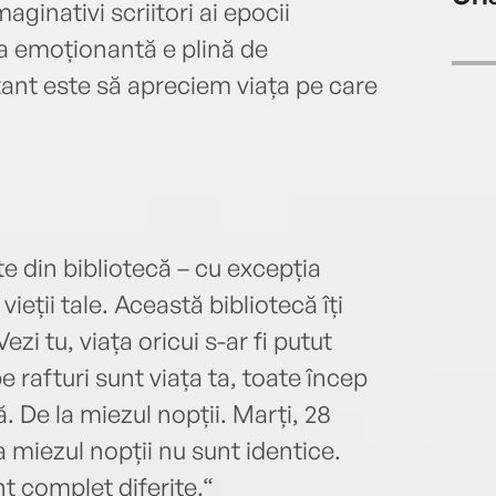
Odeon
aginativi scriitori ai epocii
cine
a emoționantă e plină de
„Mint
ant este să apreciem viața pe care
regia
regia
regia
ateli
actor
coach
două 
te din bibliotecă – cu excepția
„Doam
ieții tale. Această bibliotecă îți
film
ezi tu, viața oricui s-ar fi putut
Ungur
See 
 pe rafturi sunt viața ta, toate încep
ă. De la miezul nopții. Marți, 28
la miezul nopții nu sunt identice.
t complet diferite.“