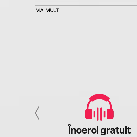
MAI MULT
cu tine
Încerci gratuit