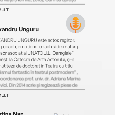
l (Nemira, 2018, 2023) sau Umanii (Nemira,
MULT
 2021). Ca autor de cărți pentru copii și
scenți, a câștigat Blue Peter Book Award,
ies Book Prize și a fost nominalizat de trei
xandru Unguru
a Medalia Carnegie. În România au mai
t, printre altele, la Editura Nemi, volumele
ANDRU UNGURU este actor, regizor,
u copii: Un băiat numit Crăciun (2016, 2021,
ng coach, emotional coach și dramaturg.
, Fetița care a salvat Crăciunul (2017, 2025)
sor asociat al UNATC „I.L. Caragiale”
 și Moș Crăciun (2018, 2025). Cărțile lui au
eşti la Catedra de Arta Actorului, şi-a
traduse în peste 40 de limbi.
nut teza de doctorat în Teatru cu titlul
ismul fantastic în teatrul postmodern” ,
oordonarea prof. univ. dr. Adriana Marina
ici. Din 2014 scrie şi regizează piese de
u utilizând spațiile teatrului independent din
MULT
ești. Ca actor a colaborat cu Teatrul
polis, Teatrul de Comedie, Teatrul
nal de Operetă "Ion Dacian", Teatrul
stina Nan