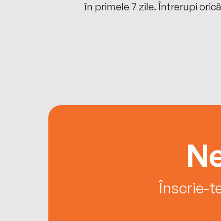
oriunde ești.
în primele 7 zile. Întrerupi oric
Ne
Înscrie-t