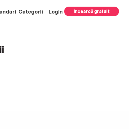
andări
Categorii
Login
Încearcă gratuit
i