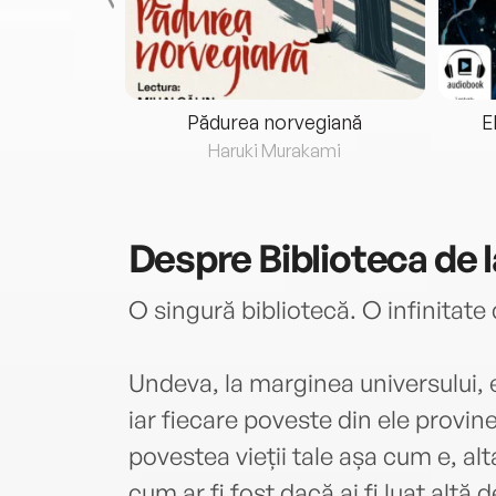
eria...
Pădurea norvegiană
E
ris
Haruki Murakami
Despre
Biblioteca de l
O singură bibliotecă. O infinitate
Undeva, la marginea universului, ex
iar fiecare poveste din ele provine
povestea vieții tale așa cum e, alt
cum ar fi fost dacă ai fi luat altă