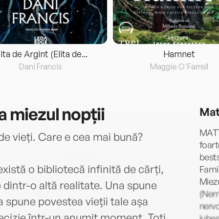
lita de Argint (Elita de...
Hamnet
Dani Francis
Maggie O'Farrell
a miezul nopții
Mat
MATT
 de vieți. Care e cea mai bună?
foart
bests
istă o bibliotecă infinită de cărți,
Famil
Miezu
 dintr-o altă realitate. Una spune
(Nemi
a spune povestea vieții tale așa
nerv
 decizie într-un anumit moment. Toți
iubeș