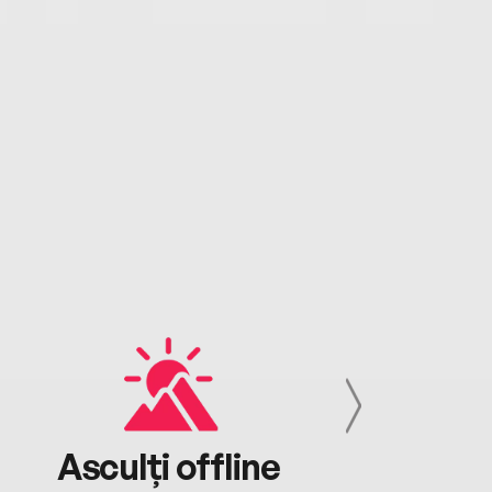
Asculți offline
Aj