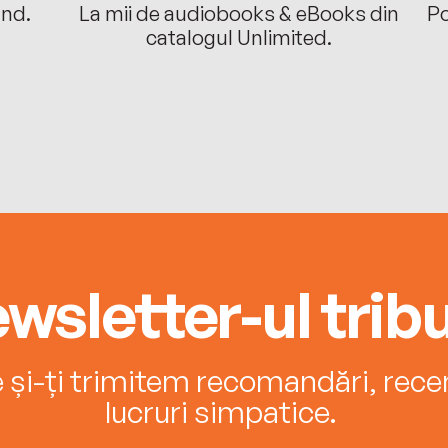
ând.
La mii de audiobooks & eBooks din
Po
catalogul Unlimited.
wsletter-ul tribu
e și-ți trimitem recomandări, recenz
lucruri simpatice.