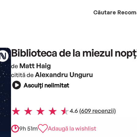
Căutare
Recom
Biblioteca de la miezul nopți
Matt Haig
de
Alexandru Unguru
citită de
Asculți nelimitat
4.6
(609 recenzii)
9h 51m
Adaugă la wishlist