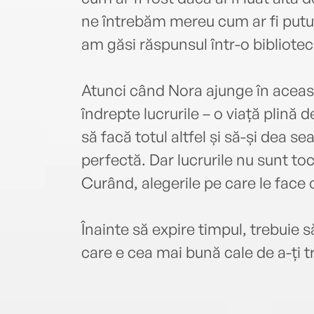
ne întrebăm mereu cum ar fi putut 
am găsi răspunsul într-o bibliote
Atunci când Nora ajunge în aceast
îndrepte lucrurile – o viață plină 
să facă totul altfel și să-și dea 
perfectă. Dar lucrurile nu sunt t
Curând, alegerile pe care le face 
Înainte să expire timpul, trebuie 
care e cea mai bună cale de a-ți tr