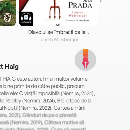
Diavolul se îmbracă de la...
Lauren Weisberger
Fre
t Haig
 HAIG este autorul mai multor volume
e bine primite de către public, precum
ellerele: O viață imposibilă (Nemira, 2024),
ia Radley (Nemira, 2024), Biblioteca de la
l Nopții (Nemira, 2022), Cartea alinării
ra, 2021), Gânduri de pe o planetă
oasă (Nemira, 2019), Câteva motive să
ti viața (Nemira, 2018), Cum să oprești