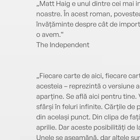
„Matt Haig e unul dintre cei mai im
noastre. În acest roman, poveste
învățăminte despre cât de import
o avem.“
The Independent
„Fiecare carte de aici, fiecare car
acesteia – reprezintă o versiune a v
aparține. Se află aici pentru tine. V
sfârși în feluri infinite. Cărțile de
din același punct. Din clipa de faț
aprilie. Dar aceste posibilități de 
Unele se aseamănă, dar altele sun