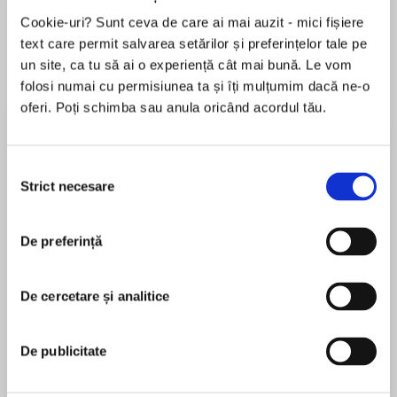
Cookie-uri? Sunt ceva de care ai mai auzit - mici fișiere
text care permit salvarea setărilor și preferințelor tale pe
un site, ca tu să ai o experiență cât mai bună. Le vom
Despre
carte
folosi numai cu permisiunea ta și îți mulțumim dacă ne-o
Big Girl Panties by Stephanie Evanovich is a
oferi. Poți schimba sau anula oricând acordul tău.
rollicking and poignant romantic comedy about
a young widow who decides to get in
Selecția
shape...and winds up getting her groove back—
Strict necesare
consimțământului
and a whole lot more!
MAI MULT
În acest moment nu există recenzii
Holly Brennan used food to comfort herself
De preferință
pentru această carte
through her husband’s illness and death. Now
she’s alone at age thirty-two. And she weighs
Stephanie Evanovich
De cercetare și analitice
more than she ever has. When fate throws her in
the path of Logan Montgomery, personal trainer
to pro athletes, and he offers to train her, Holly
Stephanie Evanovich began writing fiction while
De publicitate
concludes it must be a sign. Much as she
waiting for her cues during countless community
dreads the thought of working out, Holly knows