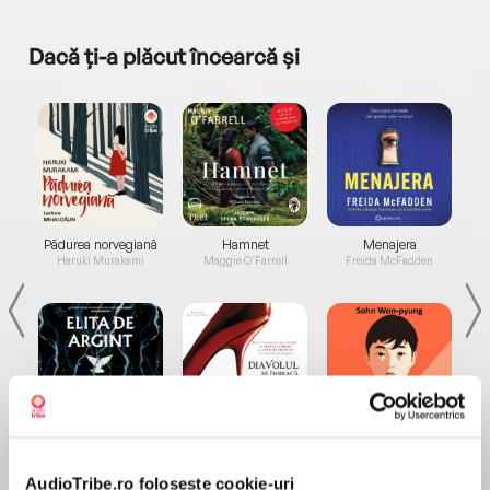
Dacă ți-a plăcut încearcă și
a...
Pădurea norvegiană
Hamnet
Menajera
I
Haruki Murakami
Maggie O'Farrell
Freida McFadden
Elita de Argint (Elita
Diavolul se îmbracă de
Migdală
de...
la...
Dani Francis
Lauren Weisberger
Sohn Won-pyung
AudioTribe.ro folosește cookie-uri