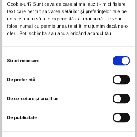
Cookie-uri? Sunt ceva de care ai mai auzit - mici fișiere
text care permit salvarea setărilor și preferințelor tale pe
un site, ca tu să ai o experiență cât mai bună. Le vom
Despre
carte
folosi numai cu permisiunea ta și îți mulțumim dacă ne-o
oferi. Poți schimba sau anula oricând acordul tău.
Sometimes Mr. Right couldn't be more wrong…
Thanks to a devastating revelation about her
Selecția
husband, Reenie Holbrook's once-perfect
Strict necesare
consimțământului
marriage is over. For eleven years she had the
MAI MULT
life she wanted—and now it's gone.
De preferință
În acest moment nu există recenzii
pentru această carte
Sometimes Mr. Wrong couldn't be more right…
De cercetare și analitice
Brenda Novak
Reenie decides that the first step in recovering
from her ordeal is to find work; after all, she has
New York Times bestselling author Brenda Novak
De publicitate
three young children to support. She's thrilled
has written over 80 novels. An eight-time Rita
when she lands a job at Dundee High teaching
nominee, she's won The National Reader's
history—until Isaac Russell, the man who