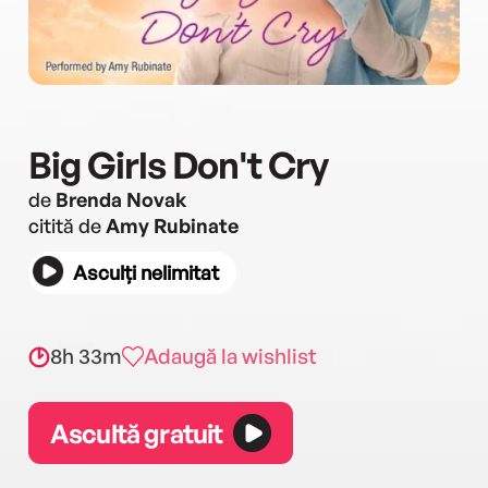
Big Girls Don't Cry
de
Brenda Novak
citită de
Amy Rubinate
Asculți nelimitat
8h 33m
Adaugă la wishlist
Ascultă gratuit