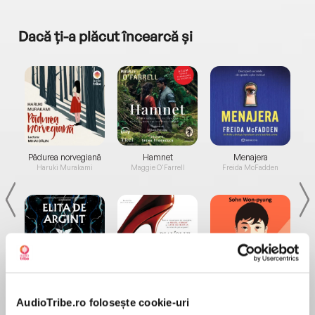
Dacă ți-a plăcut încearcă și
a...
Pădurea norvegiană
Hamnet
Menajera
I
Haruki Murakami
Maggie O'Farrell
Freida McFadden
Elita de Argint (Elita
Diavolul se îmbracă de
Migdală
de...
la...
Dani Francis
Lauren Weisberger
Sohn Won-pyung
AudioTribe.ro folosește cookie-uri