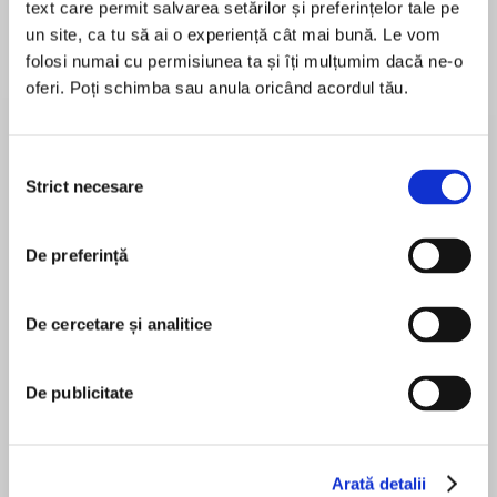
text care permit salvarea setărilor și preferințelor tale pe
de...
la...
Dani Francis
Lauren Weisberger
Sohn Won-pyung
un site, ca tu să ai o experiență cât mai bună. Le vom
folosi numai cu permisiunea ta și îți mulțumim dacă ne-o
oferi. Poți schimba sau anula oricând acordul tău.
Despre
carte
Selecția
Celebrate World Book Day 2020 with a brilliant
Strict necesare
consimțământului
new picture book story about Bing!
De preferință
LET’S CELEBRATE WORLD BOOK DAY 2020 with
MAI MULT
BING’S SPLASHY STORY, READ BY ANNE-
De cercetare și analitice
În acest moment nu există recenzii
MARIE DUFF, especially for World Book Day
pentru această carte
2020.
De publicitate
Unknown
It’s Bing’s bath time and he wants Flop to read
him his favourite story. But books don’t like
Arată detalii