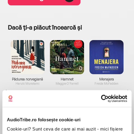
Dacă ți-a plăcut încearcă și
a...
Pădurea norvegiană
Hamnet
Menajera
I
Haruki Murakami
Maggie O'Farrell
Freida McFadden
AudioTribe.ro folosește cookie-uri
Cookie-uri? Sunt ceva de care ai mai auzit - mici fișiere
Elita de Argint (Elita
Diavolul se îmbracă de
Migdală