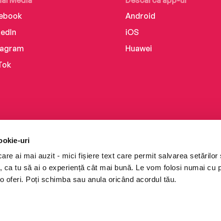
ial Media
Descarcă app-ul
ebook
Android
kedIn
iOS
tagram
Huawei
Tok
ookie-uri
re ai mai auzit - mici fișiere text care permit salvarea setărilor 
te, ca tu să ai o experiență cât mai bună. Le vom folosi numai cu
o oferi. Poți schimba sau anula oricând acordul tău.
i books a Cărturești.