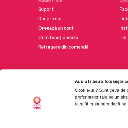
AudioTribe
Soc
Suport
Fac
Despre noi
Lin
Creează un cont
Ins
Cum funcționează
Tik
Retragere din comandă
AudioTribe.ro folosește c
Cookie-uri? Sunt ceva de ca
preferințelor tale pe un si
ta și îți mulțumim dacă ne-
Platforma de audiobooks ș