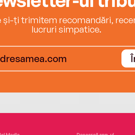
e și-ți trimitem recomandări, recenz
lucruri simpatice.