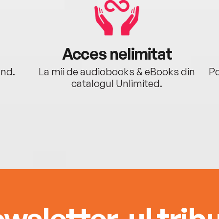
Acces nelimitat
ând.
La mii de audiobooks & eBooks din
Po
catalogul Unlimited.
wsletter-ul tribu