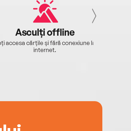
Asculți offline
Aj
ți accesa cărțile și fără conexiune la
Ascultă a
internet.
lui