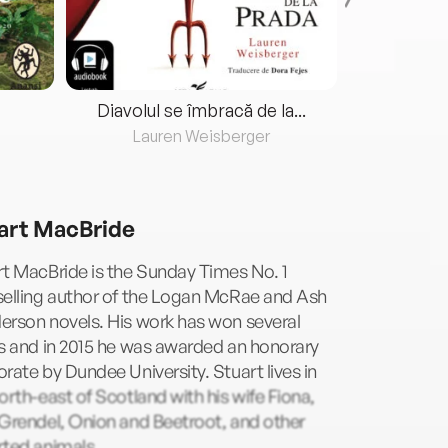
Diavolul se îmbracă de la...
Lauren Weisberger
Fre
art MacBride
t MacBride is the Sunday Times No. 1
selling author of the Logan McRae and Ash
erson novels. His work has won several
s and in 2015 he was awarded an honorary
rate by Dundee University. Stuart lives in
orth-east of Scotland with his wife Fiona,
Grendel, Onion and Beetroot, and other
rted animals.