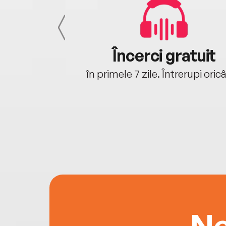
cu tine
Încerci gratuit
oriunde ești.
în primele 7 zile. Întrerupi oric
Ne