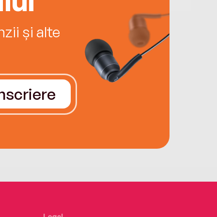
ii și alte
Înscriere