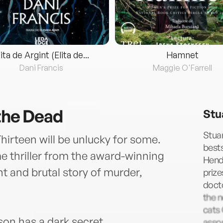
lita de Argint (Elita de...
Hamnet
Dani Francis
Maggie O'Farrell
 the Dead
Stu
Stuar
hirteen will be unlucky for some.
best
 thriller from the award-winning
Hend
nt and brutal story of murder,
prize
docto
the n
cats 
on has a dark secret…
asso