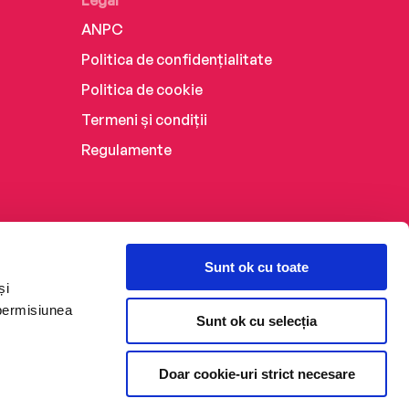
Legal
ANPC
Politica de confidențialitate
Politica de cookie
Termeni și condiții
Regulamente
Sunt ok cu toate
și
 permisiunea
Sunt ok cu selecția
Doar cookie-uri strict necesare