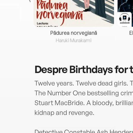
eria...
Pădurea norvegiană
E
ris
Haruki Murakami
Despre
Birthdays for
Twelve years. Twelve dead girls. T
The Number One bestselling crime
Stuart MacBride. A bloody, brillia
kidnap and revenge.
Detective Constable Ash Henders