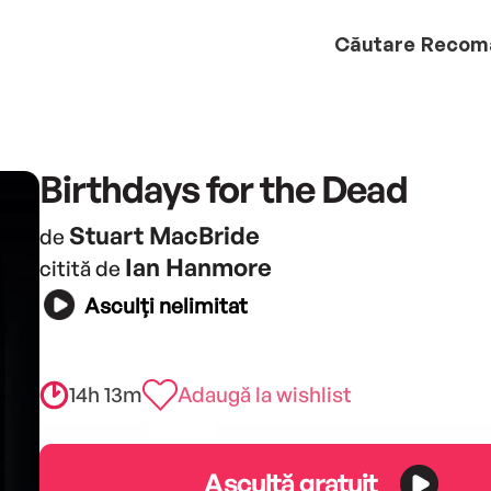
Căutare
Recom
Birthdays for the Dead
Stuart MacBride
de
Ian Hanmore
citită de
Asculți nelimitat
14h 13m
Adaugă la wishlist
Ascultă gratuit