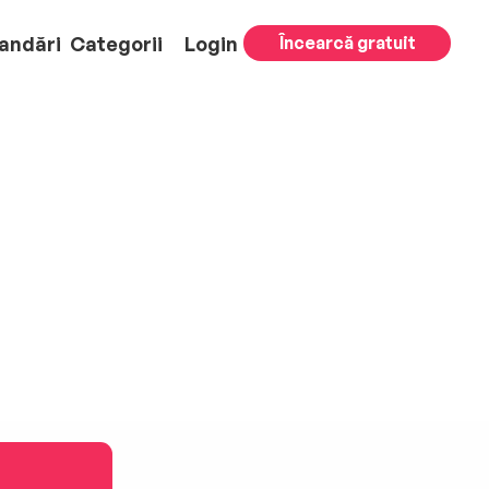
andări
Categorii
Login
Încearcă gratuit